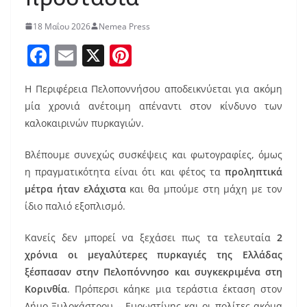
18 Μαΐου 2026
Nemea Press
F
E
X
Pi
a
m
nt
Η Περιφέρεια Πελοποννήσου αποδεικνύεται για ακόμη
c
ai
er
μία χρονιά ανέτοιμη απέναντι στον κίνδυνο των
e
l
e
καλοκαιρινών πυρκαγιών.
b
st
Βλέπουμε συνεχώς συσκέψεις και φωτογραφίες, όμως
o
η πραγματικότητα είναι ότι και φέτος τα
προληπτικά
o
μέτρα ήταν ελάχιστα
και θα μπούμε στη μάχη με τον
k
ίδιο παλιό εξοπλισμό.
Κανείς δεν μπορεί να ξεχάσει πως τα τελευταία
2
χρόνια οι μεγαλύτερες πυρκαγιές της Ελλάδας
ξέσπασαν στην Πελοπόννησο και συγκεκριμένα στη
Κορινθία
. Πρόπερσι κάηκε μια τεράστια έκταση στον
Δήμο Ξυλοκάστρου – Ευρωστίνης και οι πολίτες ακόμα