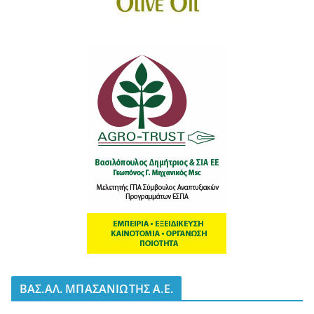
BΑΣ.ΑΛ. ΜΠΑΣΑΝΙΩΤΗΣ Α.Ε.