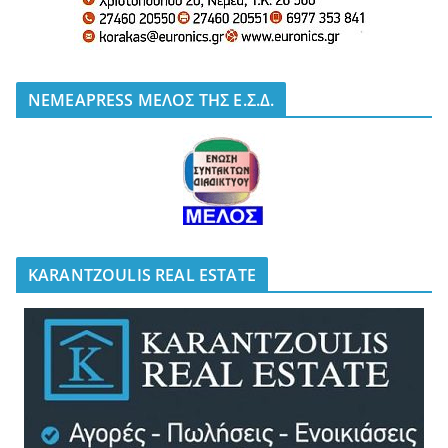
NEMEAPRESS ΜΕΛΟΣ ΤΗΣ Ε.Σ.Δ.
KARANTZOULIS REAL ESTATE