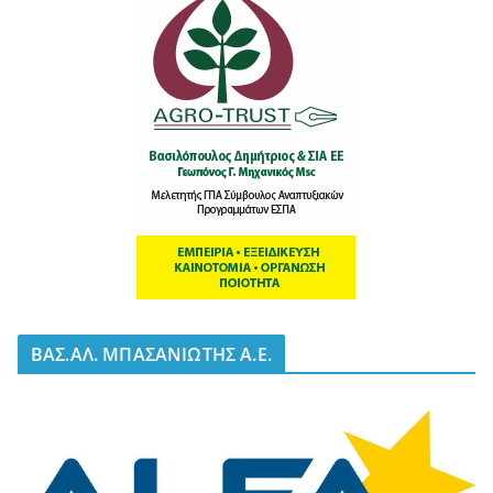
BΑΣ.ΑΛ. ΜΠΑΣΑΝΙΩΤΗΣ Α.Ε.