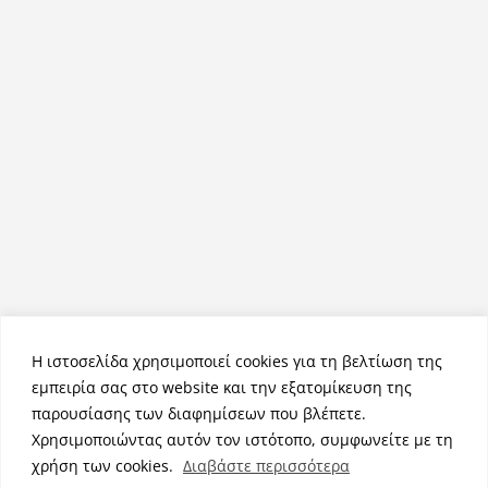
Η ιστοσελίδα χρησιμοποιεί cookies για τη βελτίωση της
εμπειρία σας στο website και την εξατομίκευση της
παρουσίασης των διαφημίσεων που βλέπετε.
Χρησιμοποιώντας αυτόν τον ιστότοπο, συμφωνείτε με τη
Πνευματικά Δικαιώματα © 2026
NemeaPress
. Τα πνευματικά
χρήση των cookies.
Διαβάστε περισσότερα
δικαιώματα προστατεύονται.