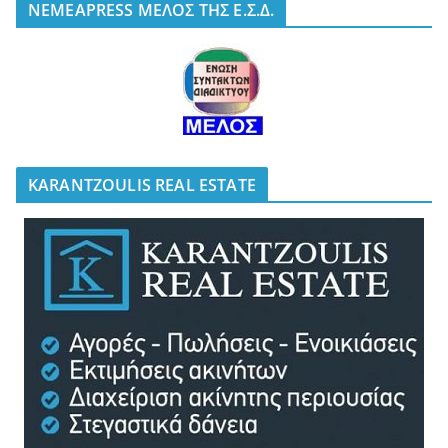
NEMEAPRESS ΜΕΛΟΣ ΤΗΣ Ε.Σ.Δ.
KARANTZOULIS REAL ESTATE