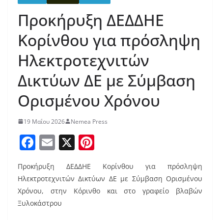
Προκήρυξη ΔΕΔΔΗΕ
Κορίνθου για πρόσληψη
Ηλεκτροτεχνιτών
Δικτύων ΔΕ με Σύμβαση
Ορισμένου Χρόνου
19 Μαΐου 2026
Nemea Press
F
E
X
Pi
a
m
nt
Προκήρυξη ΔΕΔΔΗΕ Κορίνθου για πρόσληψη
c
ai
er
Ηλεκτροτεχνιτών Δικτύων ΔΕ με Σύμβαση Ορισμένου
e
l
e
Χρόνου, στην Κόρινθο και στο γραφείο βλαβών
b
st
Ξυλοκάστρου