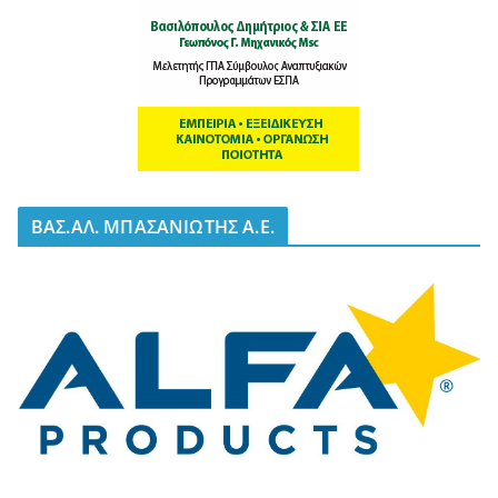
BΑΣ.ΑΛ. ΜΠΑΣΑΝΙΩΤΗΣ Α.Ε.