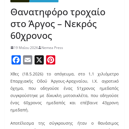
Θανατηφόρο τροχαίο
στο Άργος – Νεκρός
60χρονος
19 Μαΐου 2026
Nemea Press
F
E
X
Pi
a
m
nt
Χθες (18.5.2026) το απόγευμα, στο 1,1 χιλιόμετρο
c
ai
er
Επαρχιακής Οδού Άργους-Αραχναίου, Ι.Χ. αγροτικό
e
l
e
όχημα, που οδηγούσε ένας 51χρονος ημεδαπός
b
st
συγκρούστηκε με δίκυκλη μοτοσικλέτα, που οδηγούσε
o
ένας 60χρονος ημεδαπός και επέβαινε 43χρονη
ημεδαπή.
o
k
Αποτέλεσμα της σύγκρουσης ήταν ο θανάσιμος