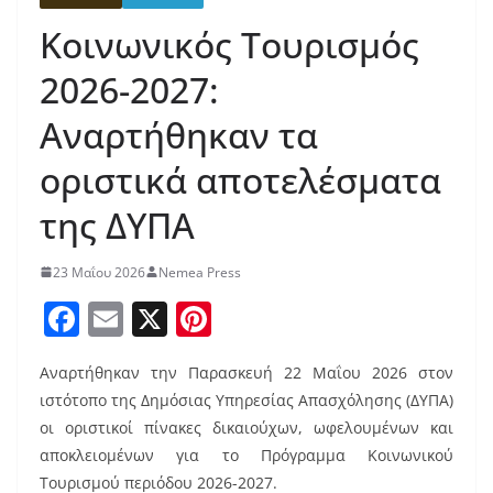
Κοινωνικός Τουρισμός
2026-2027:
Αναρτήθηκαν τα
οριστικά αποτελέσματα
της ΔΥΠΑ
23 Μαΐου 2026
Nemea Press
F
E
X
Pi
a
m
nt
Αναρτήθηκαν την Παρασκευή 22 Μαΐου 2026 στον
c
ai
er
ιστότοπο της Δημόσιας Υπηρεσίας Απασχόλησης (ΔΥΠΑ)
e
l
e
οι οριστικοί πίνακες δικαιούχων, ωφελουμένων και
b
st
αποκλειομένων για το Πρόγραμμα Κοινωνικού
Τουρισμού περιόδου 2026-2027.