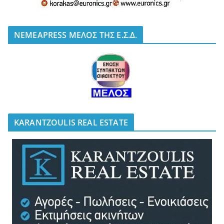
NEMEAPRESS ΜΕΛΟΣ ΤΗΣ Ε.Σ.Δ.
KARANTZOULIS REAL ESTATE