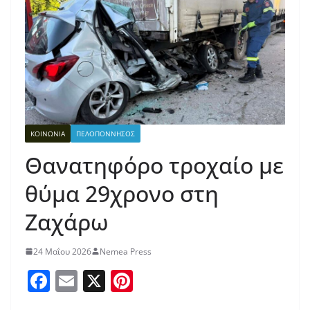
ΚΟΙΝΩΝΙΑ
ΠΕΛΟΠΟΝΝΗΣΟΣ
Θανατηφόρο τροχαίο με
θύμα 29χρονο στη
Ζαχάρω
24 Μαΐου 2026
Nemea Press
F
E
X
Pi
a
m
nt