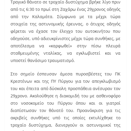
Τραγικό θάνατο σε τροχαίο δυστύχημα βρήκε λίγο πριν
c
ai
er
από τις 6:30 το πρωί στη Ζαχάρω ένας 29χρονος οδηγός
e
l
e
από την Καλαμάτα. Σύμφωνα με τα μέχρι τώρα
b
st
στοιχεία της αστυνομικής έρευνας, ο άτυχος οδηγός
o
φέρεται να έχασε τον έλεγχο του αυτοκινήτου που
οδηγούσε, υπό αδιευκρίνιστες μέχρι τώρα συνθήκες, με
o
αποτέλεσμα να «καρφωθεί» στην πίσω πλευρά
k
σταθμευμένης νταλίκας, να εγκλωβιστεί και να
υποστεί θανάσιμο τραυματισμό.
Στο σημείο έσπευσαν άμεσα πυροσβέστες του ΠΚ
Κρεστένων και της ΠΥ Πύργου για τον απεγκλωβισμό
του και έπειτα από δύσκολη προσπάθεια ανέσυραν τον
29χρονο. Ακολούθησε η διακομιδή του με ασθενοφόρο
στο νοσοκομείο του Πύργου όπου και οι γιατροί
διαπίστωσαν τον θάνατό του. Προανάκριση για τις
ακριβείς συνθήκες υπό τις οποίες εκτυλίχθηκε το
τροχαίο δυστύχημα, διενεργούν οι αστυνομικοί της