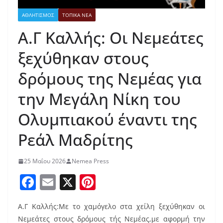
ΑΘΛΗΤΙΣΜΟΣ
ΤΟΠΙΚΑ ΝΕΑ
Α.Γ Καλλής: Οι Νεμεάτες
ξεχύθηκαν στους
δρόμους της Νεμέας για
την Μεγάλη Νίκη του
Ολυμπιακού έναντι της
Ρεάλ Μαδρίτης
25 Μαΐου 2026
Nemea Press
F
E
X
Pi
a
m
nt
Α.Γ Καλλής:Με το χαμόγελο στα χείλη ξεχύθηκαν οι
c
ai
er
Νεμεάτες στους δρόμους τής Νεμέας,με αφορμή την