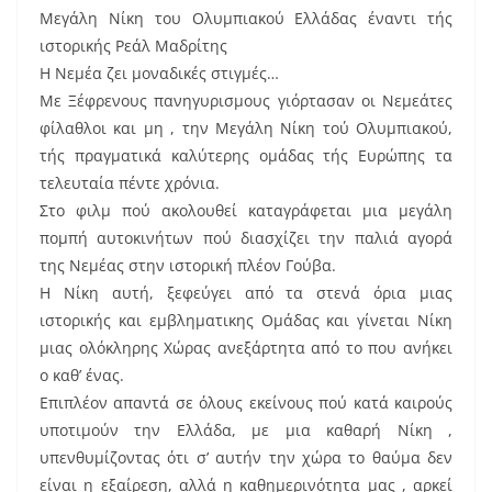
e
l
e
Μεγάλη Νίκη του Ολυμπιακού Ελλάδας έναντι τής
b
st
ιστορικής Ρεάλ Μαδρίτης
o
Η Νεμέα ζει μοναδικές στιγμές…
Με Ξέφρενους πανηγυρισμους γιόρτασαν οι Νεμεάτες
o
φίλαθλοι και μη , την Μεγάλη Νίκη τού Ολυμπιακού,
k
τής πραγματικά καλύτερης ομάδας τής Ευρώπης τα
τελευταία πέντε χρόνια.
Στο φιλμ πού ακολουθεί καταγράφεται μια μεγάλη
πομπή αυτοκινήτων πού διασχίζει την παλιά αγορά
της Νεμέας στην ιστορική πλέον Γούβα.
Η Νίκη αυτή, ξεφεύγει από τα στενά όρια μιας
ιστορικής και εμβληματικης Ομάδας και γίνεται Νίκη
μιας ολόκληρης Χώρας ανεξάρτητα από το που ανήκει
ο καθ’ ένας.
Επιπλέον απαντά σε όλους εκείνους πού κατά καιρούς
υποτιμούν την Ελλάδα, με μια καθαρή Νίκη ,
υπενθυμίζοντας ότι σ’ αυτήν την χώρα το θαύμα δεν
είναι η εξαίρεση, αλλά η καθημερινότητα μας , αρκεί