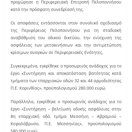
b
st
προχώρησε η Περιφερειακή Επιτροπή Πελοποννήσου
o
κατά την πρόσφατη συνεδρίασή της.
o
Οι αποφάσεις εντάσσονται στον συνολικό σχεδιασμό
k
της Περιφέρειας Πελοποννήσου για τη σταδιακή
αναβάθμιση του οδικού δικτύου, την ενίσχυση της
ασφάλειας των μετακινήσεων και την αντιμετώπιση
κρίσιμων αναγκών σε Περιφερειακές Ενότητες.
Συγκεκριμένα, εγκρίθηκε ο προσωρινός ανάδοχος για το
έργο «Συντήρηση και αποκατάσταση βατότητας κατά
τμήματα των επαρχιακών οδών 32 και 44 αρμοδιότητας
Π.Ε. Κορινθίας», προϋπολογισμού 280.000 ευρώ.
Παράλληλα, εγκρίθηκε ο προσωρινός ανάδοχος για το
έργο «Συντήρηση – βελτίωση οδικής ασφάλειας στην
8η επαρχιακή οδό, τμήμα Μεσσήνη – Αβραμιού –
Κεφαλόβρυσο, Π.Ε. Μεσσηνίας», προϋπολογισμού
580.000 ευρώ.