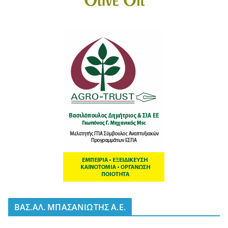
BΑΣ.ΑΛ. ΜΠΑΣΑΝΙΩΤΗΣ Α.Ε.