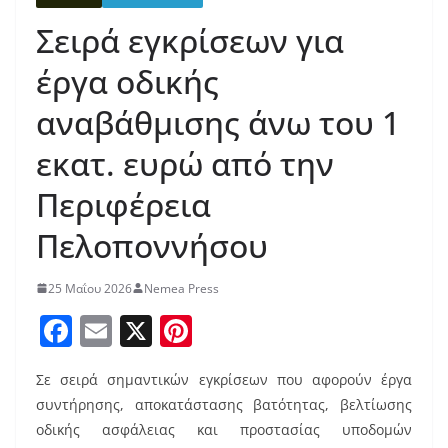
Σειρά εγκρίσεων για
έργα οδικής
αναβάθμισης άνω του 1
εκατ. ευρώ από την
Περιφέρεια
Πελοποννήσου
25 Μαΐου 2026
Nemea Press
F
E
X
Pi
a
m
nt
Σε σειρά σημαντικών εγκρίσεων που αφορούν έργα
c
ai
er
συντήρησης, αποκατάστασης βατότητας, βελτίωσης
e
l
e
οδικής ασφάλειας και προστασίας υποδομών