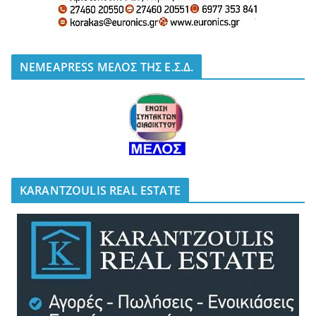
NEMEAPRESS ΜΕΛΟΣ ΤΗΣ Ε.Σ.Δ.
KARANTZOULIS REAL ESTATE