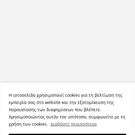
Η ιστοσελίδα χρησιμοποιεί cookies για τη βελτίωση της
εμπειρία σας στο website και την εξατομίκευση της
παρουσίασης των διαφημίσεων που βλέπετε.
Χρησιμοποιώντας αυτόν τον ιστότοπο, συμφωνείτε με τη
Πνευματικά Δικαιώματα © 2026
NemeaPress
. Τα πνευματικά
χρήση των cookies.
Διαβάστε περισσότερα
δικαιώματα προστατεύονται.
Θέμα:
ColorMag
από ThemeGrill. Κατασκευασμένο με