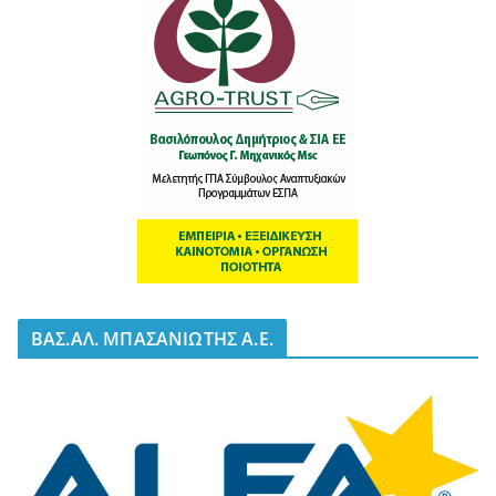
BΑΣ.ΑΛ. ΜΠΑΣΑΝΙΩΤΗΣ Α.Ε.