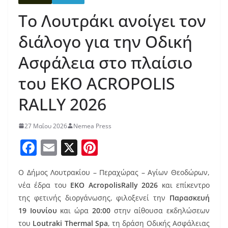
Το Λουτράκι ανοίγει τον
διάλογο για την Οδική
Ασφάλεια στο πλαίσιο
του ΕΚΟ ACROPOLIS
RALLY 2026
27 Μαΐου 2026
Nemea Press
F
E
X
Pi
a
m
nt
Ο Δήμος Λουτρακίου – Περαχώρας – Αγίων Θεοδώρων,
c
ai
er
νέα έδρα του
ΕΚΟ
AcropolisRally
2026
και επίκεντρο
e
l
e
της φετινής διοργάνωσης, φιλοξενεί την
Παρασκευή
b
st
19 Ιουνίου
και ώρα
20:00
στην αίθουσα εκδηλώσεων
του
Loutraki Thermal Spa
, τη δράση Οδικής Ασφάλειας