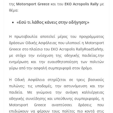
o
της
Motorsport Greece
και του
EKO Acropolis Rally
με
o
θέμα:
k
«Εσύ τι λάθος κάνεις στην οδήγηση;»
Η πρωτοβουλία αποτελεί μέρος του προγράμματος
δράσεων Οδικής Ασφάλειας που υλοποιεί η Motorsport
Greece στο πλαίσιο του ΕΚΟ Acropolis RallyRoadSafety,
με στόχο την ενίσχυση της οδηγικής παιδείας,την
ενημέρωση και την ευαισθητοποίηση των πολιτών
γύρω από την ασφαλή συμπεριφορά στον δρόμο.
Η Οδική Ασφάλεια στηρίζεται σε τρεις βασικούς
πυλώνες: τις υποδομές, την αστυνόμευση και την
παιδεία. Με γνώμονα την ανάγκη καλλιέργειας
οδηγικής συνείδησης και υπεύθυνης συμπεριφοράς, η
Motorsport Greece αναπτύσσει δράσεις που
επιδιώκουν να φέρουν τους πολίτες πιο κοντά στις