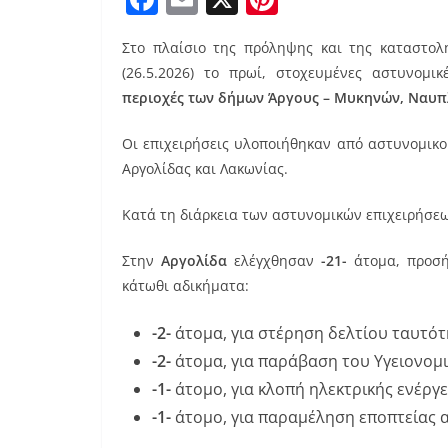
a
m
nt
Στο πλαίσιο της πρόληψης και της καταστολ
c
ai
er
(26.5.2026) το πρωί, στοχευμένες αστυνομικ
e
l
e
περιοχές των δήμων Άργους – Μυκηνών, Ναυπ
b
st
Οι επιχειρήσεις υλοποιήθηκαν από αστυνομικ
o
Αργολίδας και Λακωνίας.
o
k
Κατά τη διάρκεια των αστυνομικών επιχειρήσε
Στην
Αργολίδα
ελέγχθησαν
-21-
άτομα, προσ
κάτωθι αδικήματα:
-2-
άτομα, για στέρηση δελτίου ταυτότ
-2-
άτομα, για παράβαση του Υγειονομ
-1-
άτομο, για κλοπή ηλεκτρικής ενέργε
-1-
άτομο, για παραμέληση εποπτείας α