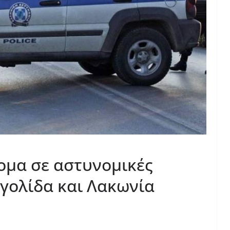
ομα σε αστυνομικές
ργολίδα και Λακωνία