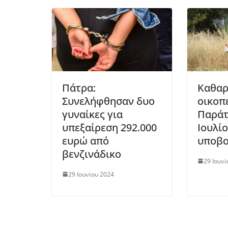
Πάτρα:
Καθαρ
Συνελήφθησαν δυο
οικοπ
γυναίκες για
Παράτ
υπεξαίρεση 292.000
Ιουλίο
ευρώ από
υποβο
βενζινάδικο
29 Ιουνί
29 Ιουνίου 2024