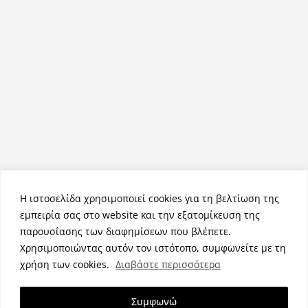
Η ιστοσελίδα χρησιμοποιεί cookies για τη βελτίωση της
εμπειρία σας στο website και την εξατομίκευση της
παρουσίασης των διαφημίσεων που βλέπετε.
Χρησιμοποιώντας αυτόν τον ιστότοπο, συμφωνείτε με τη
Πνευματικά Δικαιώματα © 2026
NemeaPress
. Τα πνευματικά
χρήση των cookies.
Διαβάστε περισσότερα
δικαιώματα προστατεύονται.
Θέμα:
ColorMag
από ThemeGrill. Κατασκευασμένο με
Συμφωνώ
WordPress
.