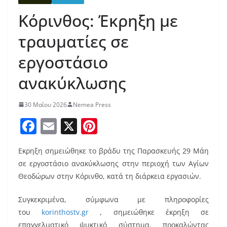
Κόρινθος: Έκρηξη με
τραυματίες σε
εργοστάσιο
ανακύκλωσης
30 Μαΐου 2026
Nemea Press
F
E
X
Pi
a
m
nt
Εκρηξη σημειώθηκε το βράδυ της Παρασκευής 29 Μάη
c
ai
er
σε εργοστάσιο ανακύκλωσης στην περιοχή των Αγίων
e
l
e
Θεοδώρων στην Κόρινθο, κατά τη διάρκεια εργασιών.
b
st
Συγκεκριμένα, σύμφωνα με πληροφορίες
o
του
korinthostv.gr
, σημειώθηκε έκρηξη σε
o
επαγγελματικό ψυκτικό σύστημα, προκαλώντας