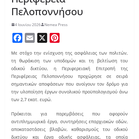
Πελοποννήσου
4 Ιουνίου 2026
Nemea Press
F
E
X
Pi
a
m
nt
Με στόχο την ενίσχυση της ασφάλειας των πολιτών,
c
ai
er
τη θωράκιση των υποδομών και τη βελτίωση του
e
l
e
οδικού δικτύου, η Περιφερειακή Επιτροπή της
b
st
Περιφέρειας Πελοποννήσου προχώρησε σε σειρά
o
σημαντικών αποφάσεων που ανοίγουν τον δρόμο για
την υλοποίηση έργων συνολικού προϋπολογισμού άνω
o
των 2,7 εκατ. ευρώ.
k
Πρόκειται για παρεμβάσεις που αφορούν
αντιπλημμυρικά έργα, συντηρήσεις επαρχιακών οδών,
αποκαταστάσεις βλαβών, καθαρισμούς του οδικού
δικτύου και έργα οδικής ασφάλειας, τα οποία