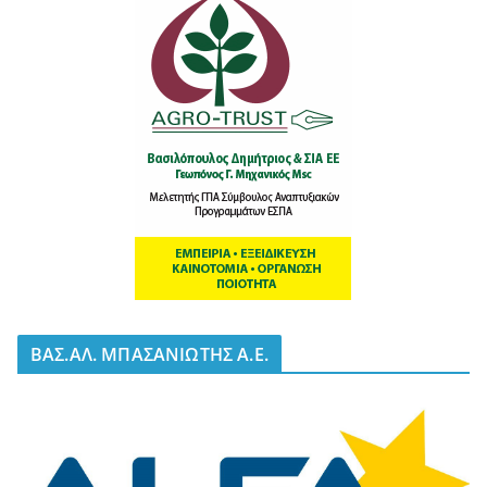
BΑΣ.ΑΛ. ΜΠΑΣΑΝΙΩΤΗΣ Α.Ε.