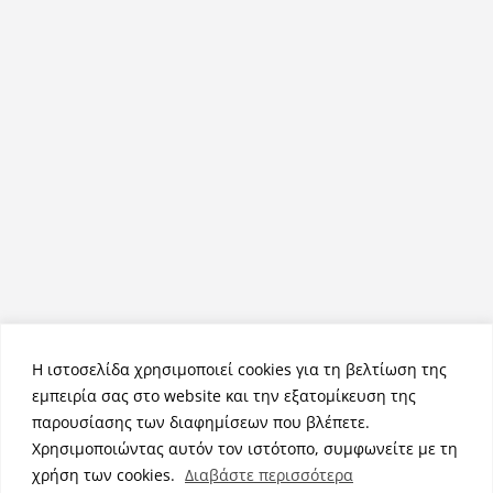
Η ιστοσελίδα χρησιμοποιεί cookies για τη βελτίωση της
εμπειρία σας στο website και την εξατομίκευση της
παρουσίασης των διαφημίσεων που βλέπετε.
Χρησιμοποιώντας αυτόν τον ιστότοπο, συμφωνείτε με τη
Πνευματικά Δικαιώματα © 2026
NemeaPress
. Τα πνευματικά
χρήση των cookies.
Διαβάστε περισσότερα
δικαιώματα προστατεύονται.