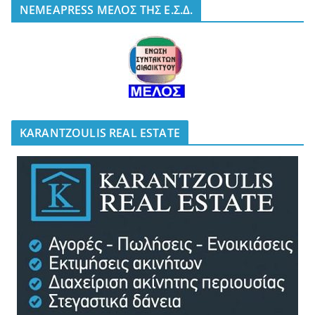
NEMEAPRESS ΜΕΛΟΣ ΤΗΣ Ε.Σ.Δ.
KARANTZOULIS REAL ESTATE