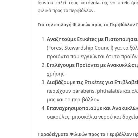
Ιουνίου καλεί τους καταναλωτές να υιοθετήσ
e
l
e
φιλικά προς το περιβάλλον.
b
st
Για την επιλογή Φιλικών προς το Περιβάλλον 
o
o
Αναζητούμε Ετικέτες με Πιστοποιήσε
k
(Forest Stewardship Council) για τα ξύ
προϊόντα που εγγυώνται ότι το προϊόν
Επιλέγουμε Προϊόντα με Ανακυκλώσι
χρήσης.
Διαβάζουμε τις Ετικέτες για Επιβλαβ
περιέχουν parabens, phthalates και ά
μας και το περιβάλλον.
Επαναχρησιμοποιούμε και Ανακυκλώ
σακούλες, μπουκάλια νερού και δοχεί
Παραδείγματα Φιλικών προς το Περιβάλλον Π