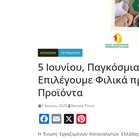
ΚΟΙΝΩΝΙΑ
ΠΕΡΙΒΑΛΛΟΝ
5 Ιουνίου, Παγκόσμι
Επιλέγουμε Φιλικά π
Προϊόντα
5 Ιουνίου 2026
Nemea Press
F
E
X
Pi
a
m
nt
Η Ένωση Εργαζομένων Καταναλωτών Ελλάδας 
c
ai
er