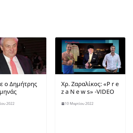
ε ο Δημήτρης
Χρ. Ζαραλίκος: «P r e
μηνάς
z a N e w s» -VIDEO
ίου 2022
10 Μαρτίου 2022