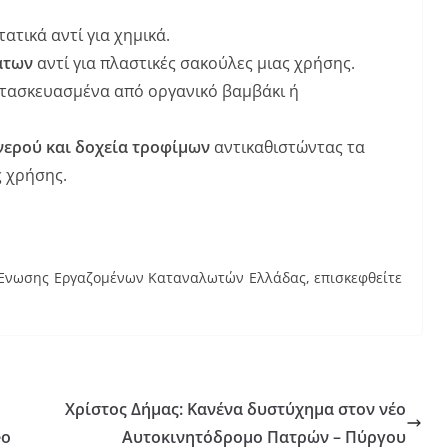
ατικά αντί για χημικά.
άτων
αντί για πλαστικές σακούλες μιας χρήσης.
ατασκευασμένα από οργανικό βαμβάκι ή
ερού και δοχεία τροφίμων
αντικαθιστώντας τα
ς χρήσης.
ς Ένωσης Εργαζομένων Καταναλωτών Ελλάδας, επισκεφθείτε
Χρίστος Δήμας: Κανένα δυστύχημα στον νέο
eo
Αυτοκινητόδρομο Πατρών – Πύργου