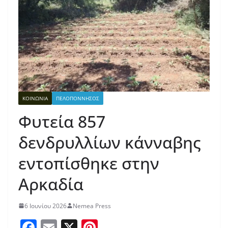
ΚΟΙΝΩΝΙΑ
ΠΕΛΟΠΟΝΝΗΣΟΣ
Φυτεία 857
δενδρυλλίων κάνναβης
εντοπίσθηκε στην
Αρκαδία
6 Ιουνίου 2026
Nemea Press
F
E
X
Pi