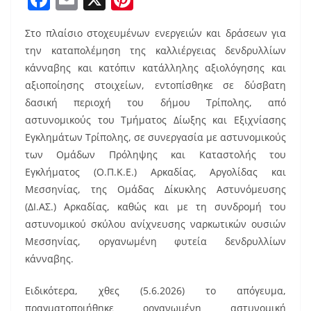
a
m
nt
Στο πλαίσιο στοχευμένων ενεργειών και δράσεων για
c
ai
er
την καταπολέμηση της καλλιέργειας δενδρυλλίων
e
l
e
κάνναβης και κατόπιν κατάλληλης αξιολόγησης και
b
st
αξιοποίησης στοιχείων, εντοπίσθηκε σε δύσβατη
o
δασική περιοχή του δήμου Τρίπολης, από
αστυνομικούς του Τμήματος Δίωξης και Εξιχνίασης
o
Εγκλημάτων Τρίπολης, σε συνεργασία με αστυνομικούς
k
των Ομάδων Πρόληψης και Καταστολής του
Εγκλήματος (Ο.Π.Κ.Ε.) Αρκαδίας, Αργολίδας και
Μεσσηνίας, της Ομάδας Δίκυκλης Αστυνόμευσης
(ΔΙ.ΑΣ.) Αρκαδίας, καθώς και με τη συνδρομή του
αστυνομικού σκύλου ανίχνευσης ναρκωτικών ουσιών
Μεσσηνίας, οργανωμένη φυτεία δενδρυλλίων
κάνναβης.
Ειδικότερα, χθες (5.6.2026) το απόγευμα,
πραγματοποιήθηκε οργανωμένη αστυνομική