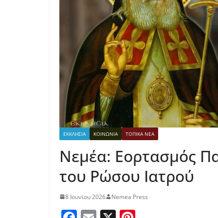
ΕΚΚΛΗΣΙΑ
ΚΟΙΝΩΝΙΑ
ΤΟΠΙΚΑ ΝΕΑ
Νεμέα: Εορτασμός Π
του Ρώσου Ιατρού
8 Ιουνίου 2026
Nemea Press
F
E
X
Pi