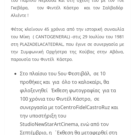
του Πάμπλο Νερούδα και στη σχέση του με τον Τσε
Γκεβάρα, τον Φιντέλ Κάστρο και τον Σαλβαδόρ
Αλιέντε !
Φέτος κλείνουν 45 χρόνια από την ιστορική συναυλία
του Μίκη ( CANTOGENERAL) -στις 29 Ιουλίου του 1981
στη PLAZADELACATEDRAL, που έγινε σε συνεργασία με
την Συμφωνική Ορχήστρα της Κούβας στην Αβάνα,
παρουσία του Φιντέλ Κάστρο.
Στο πλαίσιο του 5ου Φεστιβάλ, σε 10
προθήκες και για όλο το καλοκαίρι, θα
φιλοξενηθεί Έκθεση φωτογραφίας για τα
100 χρόνια του Φιντέλ Κάστρο, σε
συνεργασία με τοCentroFidelCastroRuz και
την υποστήριξη του
StudioNewStarArtCinema, ενώ από τον
Σεπτέμβριο, η ΄Εκθεση θα μεταφερθεί στη