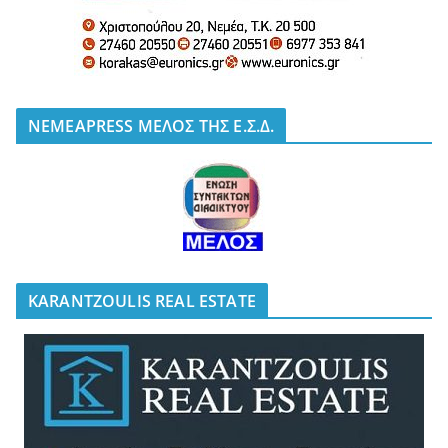
NEMEAPRESS ΜΕΛΟΣ ΤΗΣ Ε.Σ.Δ.
KARANTZOULIS REAL ESTATE