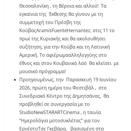
Θεσσαλονίκη , τη Βέροια και αλλού! Τα
εγκαίνια της Έκθεσης θα γίνουν με τη
συμμετοχή του Πρέσβη της
ΚούβαςAramisFuenteHernantez, στις 11 το
πρωί της Κυριακής και θα ακολουθήσει
συζήτηση, για την Κούβα και τη Λατινική
Αμερική. Tο αφιέρωμααλληλεγγύης στο
έθνος και στον Κουβανικό λαό θα κλείσει με
μουσικό πρόγραμμα!
Προηγουμένως, την Παρασκευή 19 Ιουνίου
2026, πρώτη ημέρα του Φεστιβάλ , στο
Συνεδριακό Κέντρο της Δημητσάνας, θα
προβληθεί σε συνεργασία με το
StudioNewSTARARTCinema , η ταινία
“Ημερολόγια μοτοσυκλέτας” για τον
EρνέστοΤσε Γκεβάρα, βασισμένη στα