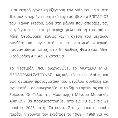
k
Η αιματηρή εργατική εξέγερση τον Μάη του 1936 στη
Θεσσαλονίκη, ένα ποιητικό έργο σύμβολο ο ΕΠΙΤΑΦΙΟΣ
του Γιάννη Ρίτσου, ωδή στη μάννα που σπαράζει τον
νεκρό γιό της, και η υπέροχη μελοποίηση του από το
Μίκη Θεοδωράκη, καθώς και η σχέση του μεγάλου
συνθέτη και αγωνιστή με τη Λατινική Αμερική,
ο
συναντώνται φέτος στο 5
Διεθνές Φεστιβάλ Μίκη
Θεοδωράκη ΑΡΚΑΔΙΕΣ Ζάτουνα.
Το Φεστιβάλ, που διοργανώνει το ΜΟΥΣΕΙΟ ΜΙΚΗ
ΘΕΟΔΩΡΑΚΗ ΖΑΤΟΥΝΑΣ – ως κιβωτός της νεολαίας και
των αξιακών προταγμάτων του μεγάλου συνθέτη και
αγωνιστή, σε συνεργασία με το δήμο Γορτυνίας και το
Σύλλογο Οι Φίλοι της Μουσικής ( Μέγαρο Μουσικής
Αθηνών), θα πραγματοποιηθεί από τις 19 έως τις 21
Ιουνίου 2026, στη Ζάτουνα. Στο χωριό,στο οποίο
παρότι η χούντα τον εκτόπισε το 1968 – 1969 για να