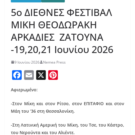
5ο ΔΙΕΘΝΕΣ ΦΕΣΤΙΒΑΛ
ΜΙΚΗ ΘΕΟΔΩΡΑΚΗ
ΑΡΚΑΔΙΕΣ ΖΑΤΟΥΝΑ
-19,20,21 Ιουνίου 2026
9 Ιουνίου 2026
Nemea Press
F
E
X
Pi
a
m
nt
Αφιερωμένο:
c
ai
er
e
l
e
-Στον Μίκη και στον Ρίτσο, στον ΕΠΙΤΑΦΙΟ και στον
b
st
Μάη του ’36 στη Θεσσαλονίκη.
o
-Στη Λατινική Αμερική του Μίκη, του Τσε, του Κάστρο,
o
του Νερούντα και του Αλιέντε.