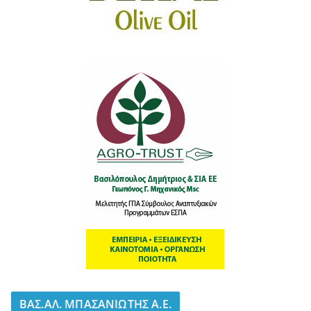
BΑΣ.ΑΛ. ΜΠΑΣΑΝΙΩΤΗΣ Α.Ε.