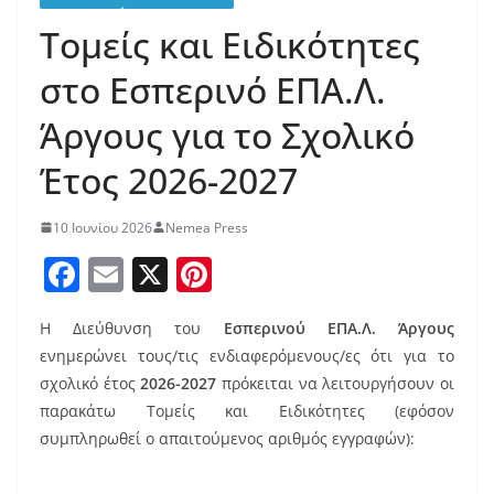
Τομείς και Ειδικότητες
στο Εσπερινό ΕΠΑ.Λ.
Άργους για το Σχολικό
Έτος 2026-2027
10 Ιουνίου 2026
Nemea Press
F
E
X
Pi
a
m
nt
Η Διεύθυνση του
Εσπερινού ΕΠΑ.Λ. Άργους
c
ai
er
ενημερώνει τους/τις ενδιαφερόμενους/ες ότι για το
e
l
e
σχολικό έτος
2026-2027
πρόκειται να λειτουργήσουν οι
b
st
παρακάτω Τομείς και Ειδικότητες (εφόσον
o
συμπληρωθεί ο απαιτούμενος αριθμός εγγραφών):
o