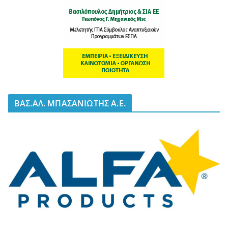
BΑΣ.ΑΛ. ΜΠΑΣΑΝΙΩΤΗΣ Α.Ε.