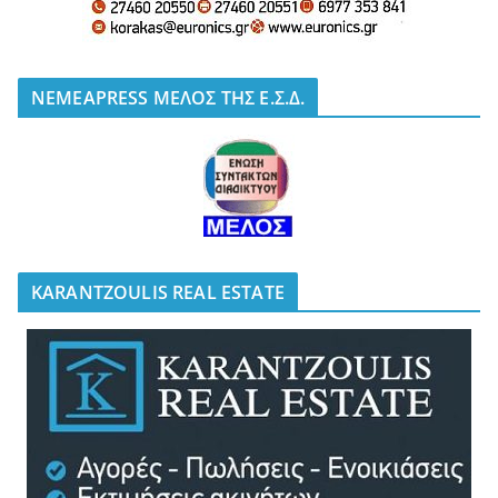
NEMEAPRESS ΜΕΛΟΣ ΤΗΣ Ε.Σ.Δ.
KARANTZOULIS REAL ESTATE