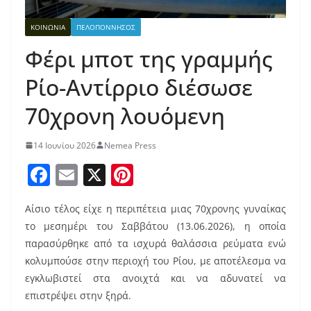
ΚΟΙΝΩΝΙΑ
ΠΕΛΟΠΟΝΝΗΣΟΣ
Φέρι μποτ της γραμμής
Ρίο-Αντίρριο διέσωσε
70χρονη λουόμενη
14 Ιουνίου 2026
Nemea Press
F
E
X
Pi
a
m
nt
Αίσιο τέλος είχε η περιπέτεια μιας 70χρονης γυναίκας
c
ai
er
το μεσημέρι του Σαββάτου (13.06.2026), η οποία
e
l
e
παρασύρθηκε από τα ισχυρά θαλάσσια ρεύματα ενώ
b
st
κολυμπούσε στην περιοχή του Ρίου, με αποτέλεσμα να
o
εγκλωβιστεί στα ανοιχτά και να αδυνατεί να
επιστρέψει στην ξηρά.
o