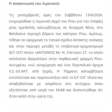
Η ανακοινωση του Λιμενικού
Τις μεσημβρινές ώρες του Σαββάτου 13/6/2026,
ενημερώθηκε η Λιμενική Αρχή του Ρίου για την ύπαρξη
μίας ημεδαπής κολυμβήτριας σε δυσχερή θέση, στη
θαλάσσια περιοχή βόρεια του κάστρου Ρίου. Αμέσως,
τέθηκε σε εφαρμογή το τοπικό σχέδιο έκτακτης ανάγκης
και στην περιοχή μετέβη το επιβατηγό-οχηματαγωγό
(Ε/Γ-Ο/Γ) πλοίο «ΑΝΤΩΝΙΟΣ Μ» Ν. Σπετσών 27, το οποίο
εκτελούσε δρομολόγιο στην πορθμειακή γραμμή Ρίου-
Αντιρρίου, ενώ αναχώρησε και ένα Περιπολικό όχημα
Λ.Σ.-ΕΛ.ΑΚΤ. από ξηράς. Η 70χρονη κολυμβήτρια
εντοπίστηκε και περισυνελέγη από το Ε/Γ-Ο/Γ πλοίο και
αποβιβάστηκε με ασφάλεια στο Αντίρριο, όπου
εξετάστηκε από ιατρό του ΕΚΑΒ και διαπιστώθηκε ότι
ήταν καλά στην υγεία της.