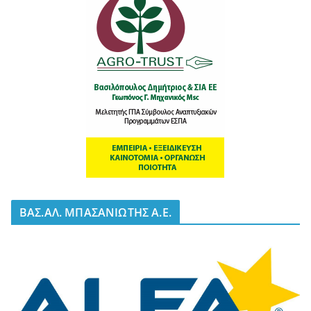
BΑΣ.ΑΛ. ΜΠΑΣΑΝΙΩΤΗΣ Α.Ε.