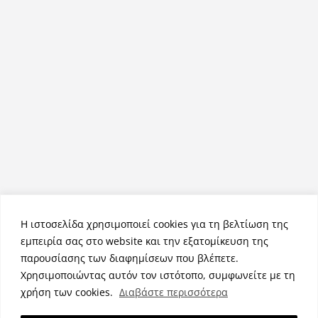
Η ιστοσελίδα χρησιμοποιεί cookies για τη βελτίωση της
εμπειρία σας στο website και την εξατομίκευση της
παρουσίασης των διαφημίσεων που βλέπετε.
Χρησιμοποιώντας αυτόν τον ιστότοπο, συμφωνείτε με τη
Πνευματικά Δικαιώματα © 2026
NemeaPress
. Τα πνευματικά
χρήση των cookies.
Διαβάστε περισσότερα
δικαιώματα προστατεύονται.
Θέμα:
ColorMag
από ThemeGrill. Κατασκευασμένο με