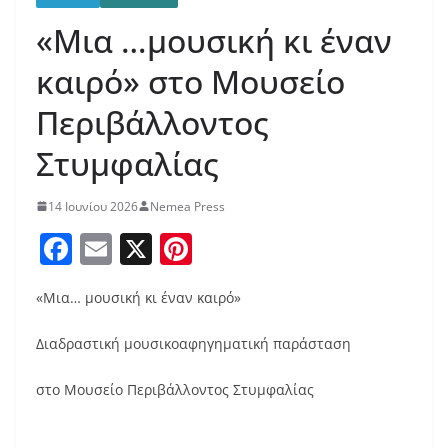
«Μια …μουσική κι έναν
καιρό» στο Μουσείο
Περιβάλλοντος
Στυμφαλίας
14 Ιουνίου 2026
Nemea Press
F
E
X
Pi
a
m
nt
«Mια… μουσική κι έναν καιρό»
c
ai
er
e
l
e
Διαδραστική μουσικοαφηγηματική παράσταση
b
st
στο Μουσείο Περιβάλλοντος Στυμφαλίας
o
o