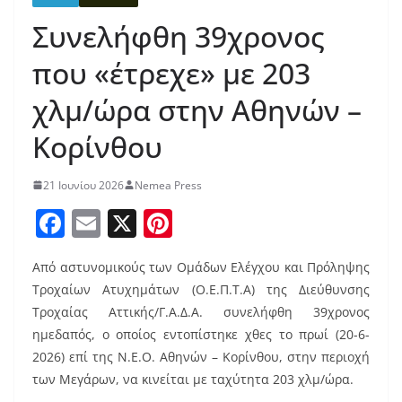
Συνελήφθη 39χρονος
που «έτρεχε» με 203
χλμ/ώρα στην Αθηνών –
Κορίνθου
21 Ιουνίου 2026
Nemea Press
F
E
X
Pi
a
m
nt
Από αστυνομικούς των Ομάδων Ελέγχου και Πρόληψης
c
ai
er
Τροχαίων Ατυχημάτων (Ο.Ε.Π.Τ.Α) της Διεύθυνσης
e
l
e
Τροχαίας Αττικής/Γ.Α.Δ.Α. συνελήφθη 39χρονος
b
st
ημεδαπός, ο οποίος εντοπίστηκε χθες το πρωί (20-6-
o
2026) επί της Ν.Ε.Ο. Αθηνών – Κορίνθου, στην περιοχή
των Μεγάρων, να κινείται με ταχύτητα 203 χλμ/ώρα.
o