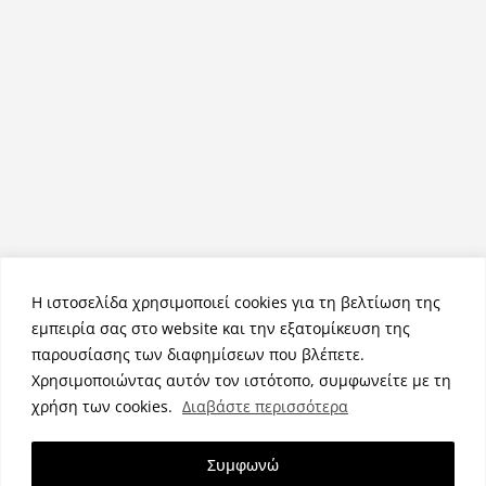
Η ιστοσελίδα χρησιμοποιεί cookies για τη βελτίωση της
εμπειρία σας στο website και την εξατομίκευση της
παρουσίασης των διαφημίσεων που βλέπετε.
Χρησιμοποιώντας αυτόν τον ιστότοπο, συμφωνείτε με τη
Πνευματικά Δικαιώματα © 2026
NemeaPress
. Τα πνευματικά
χρήση των cookies.
Διαβάστε περισσότερα
δικαιώματα προστατεύονται.
Θέμα:
ColorMag
από ThemeGrill. Κατασκευασμένο με
Συμφωνώ
WordPress
.