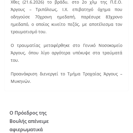
Χθες (21.6.2026) το βράδυ, στο 2ο χλμ της Π.Ε.Ο.
c
ai
er
Άργους – Τριπόλεως, Ι.Χ. επιβατηγό όχημα που
e
l
e
οδηγούσε 70χρονη ημεδαπή, παρέσυρε 83χρονο
b
st
ημεδαπό, ο οποίος κινείτο πεζός, με αποτέλεσμα τον
o
τραυματισμό του.
o
Ο τραυματίας μεταφέρθηκε στο Γενικό Νοσοκομείο
k
Άργους, όπου λίγο αργότερα υπέκυψε στα τραύματά
του.
Προανάκριση διενεργεί το Τμήμα Τροχαίας Άργους –
Μυκηνών.
Ο Πρόεδρος της
Βουλής απένειμε
αφιερωματικά