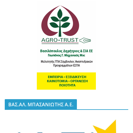
BΑΣ.ΑΛ. ΜΠΑΣΑΝΙΩΤΗΣ Α.Ε.