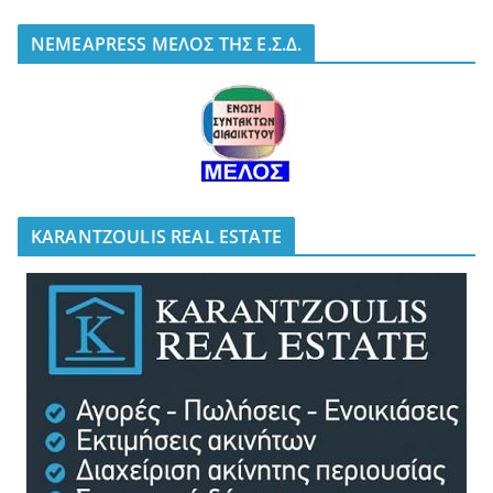
NEMEAPRESS ΜΕΛΟΣ ΤΗΣ Ε.Σ.Δ.
KARANTZOULIS REAL ESTATE