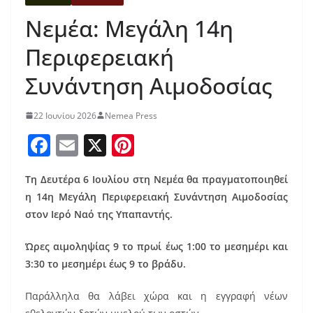
Νεμέα: Μεγάλη 14η
Περιφερειακή
Συνάντηση Αιμοδοσίας
22 Ιουνίου 2026
Nemea Press
F
E
X
Pi
a
m
nt
Τη Δευτέρα 6 Ιουλίου στη Νεμέα θα πραγματοποιηθεί
c
ai
er
η 14η Μεγάλη Περιφερειακή Συνάντηση Αιμοδοσίας
e
l
e
στον Ιερό Ναό της Υπαπαντής.
b
st
Ώρες αιμοληψίας 9 το πρωί έως 1:00 το μεσημέρι και
o
3:30 το μεσημέρι έως 9 το βράδυ.
o
k
Παράλληλα θα λάβει χώρα και η εγγραφή νέων