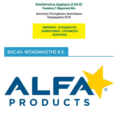
BΑΣ.ΑΛ. ΜΠΑΣΑΝΙΩΤΗΣ Α.Ε.