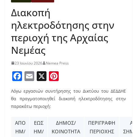
Διακοπή
ηλεκτροδότησης στην
περιοχή της Αρχαίας
Νεμέας
23 Ιουνίου 2026
Nemea Press
F
E
X
Pi
a
m
nt
Λόγω εργασιών συντήρησης του Δικτύου του ΔΕΔΔΗΕ
c
ai
er
θα πραγματοποιηθεί διακοπή ηλεκτροδότησης στην
e
l
e
παρακάτω περιοχή:
b
st
o
ΑΠΌ
ΈΩΣ
ΔΉΜΟΣ/
ΠΕΡΙΓΡΑΦΉ
ΑΡ
ΗΜ/
o
ΗΜ/
ΚΟΙΝΌΤΗΤΑ
ΠΕΡΙΟΧΉΣ
ΣΗΜΕ