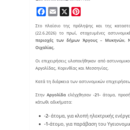
F
E
X
Pi
a
m
nt
Στο πλαίσιο της πρόληψης και της καταστο
c
ai
er
(22.6.2026) το πρωί, στοχευμένες αστυνομικ
e
l
e
περιοχές των δήμων Άργους – Μυκηνών, Ν
b
st
Οιχαλίας.
o
Οι επιχειρήσεις υλοποιήθηκαν από αστυνομικ
o
Αργολίδας, Κορινθίας και Μεσσηνίας.
k
Κατά τη διάρκεια των αστυνομικών επιχειρήσε
Στην
Αργολίδα
ελέγχθησαν
-21-
άτομα, προσ
κάτωθι αδικήματα:
-2-
άτομα, για κλοπή ηλεκτρικής ενέργε
-1-
άτομο, για παράβαση του Υγειονομι