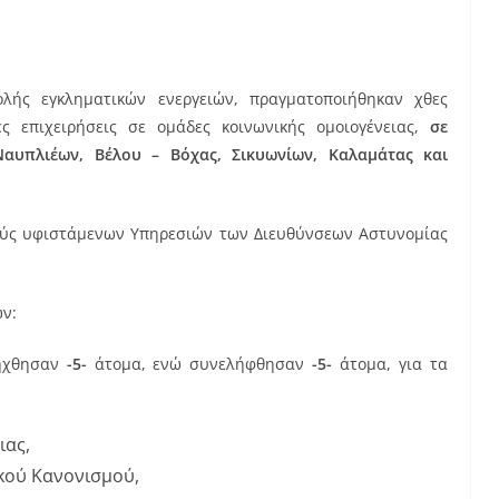
λής εγκληματικών ενεργειών, πραγματοποιήθηκαν χθες
ές επιχειρήσεις σε ομάδες κοινωνικής ομοιογένειας,
σε
αυπλιέων, Βέλου – Βόχας, Σικυωνίων, Καλαμάτας και
ούς υφιστάμενων Υπηρεσιών των Διευθύνσεων Αστυνομίας
ων:
ήχθησαν
-5-
άτομα, ενώ συνελήφθησαν
-5-
άτομα, για τα
ιας,
κού Κανονισμού,