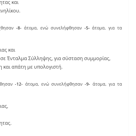
ητας και
νηλίκου.
ήχθησαν
-8-
άτομα, ενώ συνελήφθησαν
-5-
άτομα, για τα
ιας και
ύσε Ένταλμα Σύλληψης, για σύσταση συμμορίας,
η και απάτη με υπολογιστή.
χθησαν
-12-
άτομα, ενώ συνελήφθησαν
-9-
άτομα, για τα
ιας,
ητας.