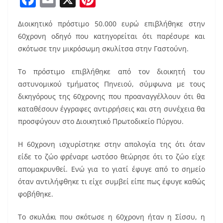
a
m
nt
Διοικητικό πρόστιμο 50.000 ευρώ επιβλήθηκε στην
c
ai
er
60χρονη οδηγό που κατηγορείται ότι παρέσυρε και
e
l
e
σκότωσε την μικρόσωμη σκυλίτσα στην Γαστούνη.
b
st
Το πρόστιμο επιβλήθηκε από τον διοικητή του
o
αστυνομικού τμήματος Πηνειού, σύμφωνα με τους
o
δικηγόρους της 60χρονης που προαναγγέλλουν ότι θα
k
καταθέσουν έγγραφες αντιρρήσεις και στη συνέχεια θα
προσφύγουν στο Διοικητικό Πρωτοδικείο Πύργου.
Η 60χρονη ισχυρίστηκε στην απολογία της ότι όταν
είδε το ζώο φρέναρε ωστόσο θεώρησε ότι το ζώο είχε
απομακρυνθεί. Ενώ για το γιατί έφυγε από το σημείο
όταν αντιλήφθηκε τι είχε συμβεί είπε πως έφυγε καθώς
φοβήθηκε.
Το σκυλάκι που σκότωσε η 60χρονη ήταν η Σίσσυ, η