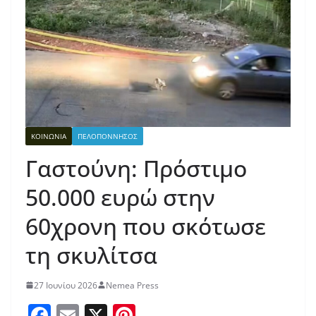
ΚΟΙΝΩΝΙΑ
ΠΕΛΟΠΟΝΝΗΣΟΣ
Γαστούνη: Πρόστιμο
50.000 ευρώ στην
60χρονη που σκότωσε
τη σκυλίτσα
27 Ιουνίου 2026
Nemea Press
F
E
X
Pi