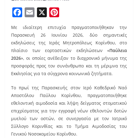
F
E
X
Pi
a
m
nt
Με ιδιαίτερη επιτυχία πραγματοποιήθηκαν την
c
ai
er
Παρασκευή 26 Ιουνίου 2026, δύο σημαντικές
e
l
e
εκδηλώσεις της Ιεράς Μητροπόλεως Κορίνθου, στο
b
st
πλαίσιο των εορταστικών εκδηλώσεων «
Παύλεια
o
2026
», οι οποίες ανέδειξαν το διαχρονικό μήνυμα της
προσφοράς προς τον συνάνθρωπο και τη μέριμνα της
o
Εκκλησίας για τα σύγχρονα κοινωνικά ζητήματα.
k
Το πρωί της Παρασκευής στον Ιερό Καθεδρικό Ναό
Αποστόλου Παύλου Κορίνθου, πραγματοποιήθηκε
εθελοντική αιμοδοσία και λήψη δείγματος στοματικού
επιχρίσματος για την εγγραφή νέων εθελοντών δοτών
μυελού των οστών, σε συνεργασία με τον Ιατρικό
Σύλλογο Κορινθίας και το Τμήμα Αιμοδοσίας του
Γενικού Νοσοκομείου Κορίνθου.