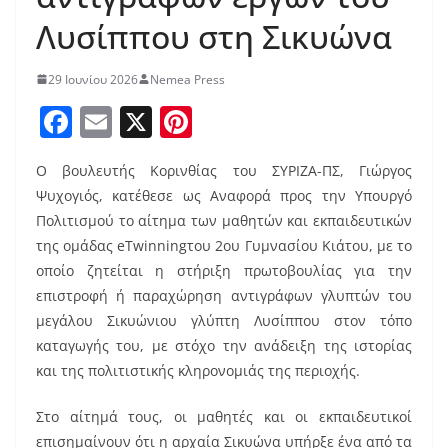
Λυσίππου στη Σικυώνα
29 Ιουνίου 2026
Nemea Press
F
E
X
Pi
a
m
nt
Ο βουλευτής Κορινθίας του ΣΥΡΙΖΑ-ΠΣ, Γιώργος
c
ai
er
Ψυχογιός, κατέθεσε ως Αναφορά προς την Υπουργό
e
l
e
Πολιτισμού το αίτημα των μαθητών και εκπαιδευτικών
b
st
της ομάδας eTwinningτου 2ου Γυμνασίου Κιάτου, με το
o
οποίο ζητείται η στήριξη πρωτοβουλίας για την
επιστροφή ή παραχώρηση αντιγράφων γλυπτών του
o
μεγάλου Σικυώνιου γλύπτη Λυσίππου στον τόπο
k
καταγωγής του, με στόχο την ανάδειξη της ιστορίας
και της πολιτιστικής κληρονομιάς της περιοχής.
Στο αίτημά τους, οι μαθητές και οι εκπαιδευτικοί
επισημαίνουν ότι η αρχαία Σικυώνα υπήρξε ένα από τα