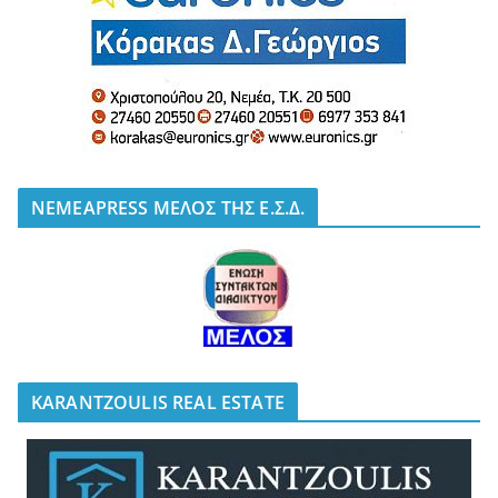
NEMEAPRESS ΜΕΛΟΣ ΤΗΣ Ε.Σ.Δ.
KARANTZOULIS REAL ESTATE