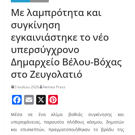
Με λαμπρότητα και
συγκίνηση
εγκαινιάστηκε το νέο
υπερσύγχρονο
Δημαρχείο Βέλου-Βόχας
στο Ζευγολατιό
3 Ιουλίου 2026
Nemea Press
F
E
X
Pi
a
m
nt
Μέσα σε ένα κλίμα βαθιάς συγκίνησης και
c
ai
er
υπερηφάνειας, παρουσία πλήθους κόσμου, δημοτών
e
l
e
και επισκεπτών, πραγματοποιήθηκαν το βράδυ της