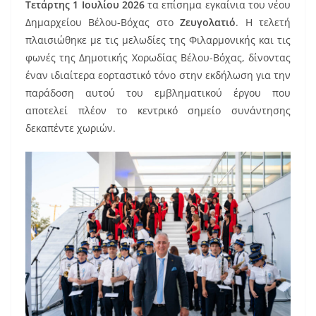
b
st
Τετάρτης 1 Ιουλίου 2026
τα επίσημα εγκαίνια του νέου
o
Δημαρχείου Βέλου-Βόχας στο
Ζευγολατιό
. Η τελετή
πλαισιώθηκε με τις μελωδίες της Φιλαρμονικής και τις
o
φωνές της Δημοτικής Χορωδίας Βέλου-Βόχας, δίνοντας
k
έναν ιδιαίτερα εορταστικό τόνο στην εκδήλωση για την
παράδοση αυτού του εμβληματικού έργου που
αποτελεί πλέον το κεντρικό σημείο συνάντησης
δεκαπέντε χωριών.