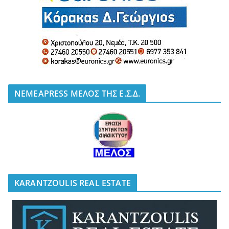
NEMEAPRESS ΜΕΛΟΣ ΤΗΣ Ε.Σ.Δ.
KARANTZOULIS REAL ESTATE