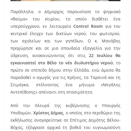
Παράλληλα, ο Δήμαρχος παρουσίασε το ψηφιακό
«θαύμα» του κτιρίου, το οποίο διαθέτει ένα
υπερσύγχρονο, εν λειτουργία
Control Room
για τον
κεντρικό έλεγχο των δικτύων νερού, του φωτισμού,
των σχολείων και των γηπέδων. Ο κ. Μανάβης
προχώρησε και σε μια σπουδαία εξαγγελία για την
ύδρευση, ανακοινώνοντας ότι στις
22 Ιουλίου θα
εγκαινιαστεί στο Βέλο το νέο διυλιστήριο νερού
, το
πρώτο σε επίπεδο δήμου στην Ελλάδα, ενώ άμεσα θα
παραδοθεί ο αγωγός για τις Κρήνες, τα Ταρσινά και τη
Στιμάγκα, στέλνοντας ένα μήνυμα «Μεγάλης
Αντεπίθεσης» απέναντι στη στασιμότητα.
Από την πλευρά της κυβέρνησης ο Υπουργός
Υποδομών,
Χρίστος Δήμας
, ο οποίος στο περιθώριο της
εκδήλωσης αναγορεύτηκε σε Επίτιμος Δημότης Βέλου-
Βόχας, εξέφρασε αρχικά τη βαθιά του ευγνωμοσύνη