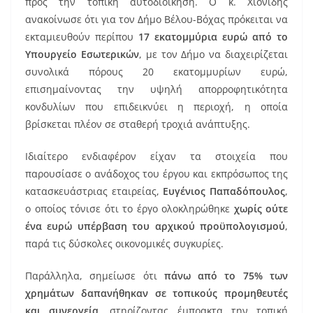
προς την τοπική αυτοδιοίκηση. Ο κ. Χιονίδης
ανακοίνωσε ότι για τον Δήμο Βέλου-Βόχας πρόκειται να
εκταμιευθούν περίπου
17 εκατομμύρια ευρώ από το
Υπουργείο Εσωτερικών
, με τον Δήμο να διαχειρίζεται
συνολικά πόρους 20 εκατομμυρίων ευρώ,
επισημαίνοντας την υψηλή απορροφητικότητα
κονδυλίων που επιδεικνύει η περιοχή, η οποία
βρίσκεται πλέον σε σταθερή τροχιά ανάπτυξης.
Ιδιαίτερο ενδιαφέρον είχαν τα στοιχεία που
παρουσίασε ο ανάδοχος του έργου και εκπρόσωπος της
κατασκευάστριας εταιρείας,
Ευγένιος Παπαδόπουλος
,
ο οποίος τόνισε ότι το έργο ολοκληρώθηκε
χωρίς ούτε
ένα ευρώ υπέρβαση του αρχικού προϋπολογισμού
,
παρά τις δύσκολες οικονομικές συγκυρίες.
Παράλληλα, σημείωσε ότι
πάνω από το 75% των
χρημάτων δαπανήθηκαν σε τοπικούς προμηθευτές
και συνεργεία
, στηρίζοντας έμπρακτα την τοπική