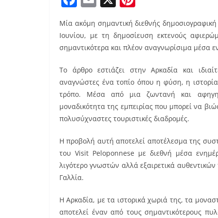
a
m
nt
Μία ακόμη σημαντική διεθνής δημοσιογραφική
c
ai
er
Ιουνίου, με τη δημοσίευση εκτενούς αφιερώ
e
l
e
σημαντικότερα και πλέον αναγνωρίσιμα μέσα 
b
st
Το άρθρο εστιάζει στην Αρκαδία και ιδιαί
o
αναγνώστες ένα τοπίο όπου η φύση, η ιστορία
o
τρόπο. Μέσα από μια ζωντανή και αφηγημ
k
μοναδικότητα της εμπειρίας που μπορεί να βιώ
πολυσύχναστες τουριστικές διαδρομές.
Η προβολή αυτή αποτελεί αποτέλεσμα της συσ
του Visit Peloponnese με διεθνή μέσα ενημ
λιγότερο γνωστών αλλά εξαιρετικά αυθεντικών
Γαλλία.
Η Αρκαδία, με τα ιστορικά χωριά της, τα μονασ
αποτελεί έναν από τους σημαντικότερους πυλ