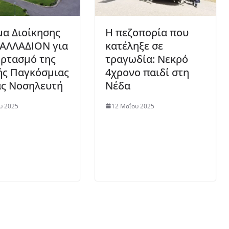
α Διοίκησης
Η πεζοπορία που
ΑΛΛΑΔΙΟΝ για
κατέληξε σε
ορτασμό της
τραγωδία: Νεκρό
ής Παγκόσμιας
4χρονο παιδί στη
ς Νοσηλευτή
Νέδα
υ 2025
12 Μαΐου 2025