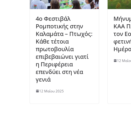
4ο Φεστιβάλ
Μήνυμ
Ρομποτικής στην
ΚΑΑ Π
Καλαμάτα – Πτωχός:
τον Ε
Κάθε τέτοια
φετιν
πρωτοβουλία
Ημέρα
επιβεβαιώνει γιατί
12 Μαΐο
η Περιφέρεια
επενδύει στη νέα
γενιά
12 Μαΐου 2025