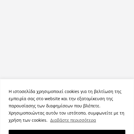
Η ιστοσελίδα χρησιμοποιεί cookies για τη βελτίωση της
εμπειρία σας στο website και την εξατομίκευση της
παρουσίασης των διαφημίσεων που βλέπετε.
Χρησιμοποιώντας αυτόν τον ιστότοπο, συμφωνείτε με τη
Πνευματικά Δικαιώματα © 2026
NemeaPress
. Τα πνευματικά
χρήση των cookies.
Διαβάστε περισσότερα
δικαιώματα προστατεύονται.
Θέμα:
ColorMag
από ThemeGrill. Κατασκευασμένο με