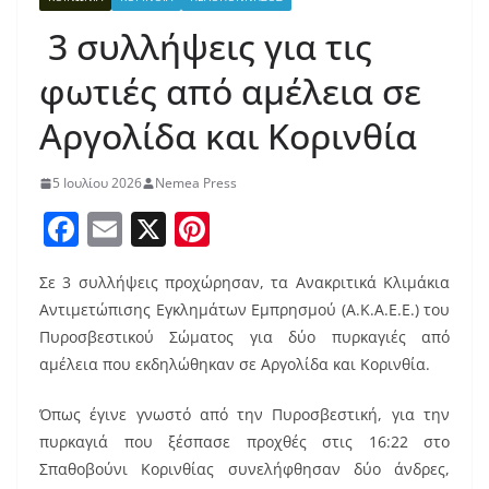
3 συλλήψεις για τις
φωτιές από αμέλεια σε
Αργολίδα και Κορινθία
5 Ιουλίου 2026
Nemea Press
F
E
X
Pi
a
m
nt
Σε 3 συλλήψεις προχώρησαν, τα Ανακριτικά Κλιμάκια
c
ai
er
Αντιμετώπισης Εγκλημάτων Εμπρησμού (Α.Κ.Α.Ε.Ε.) του
e
l
e
Πυροσβεστικού Σώματος για δύο πυρκαγιές από
b
st
αμέλεια που εκδηλώθηκαν σε Αργολίδα και Κορινθία.
o
Όπως έγινε γνωστό από την Πυροσβεστική, για την
o
πυρκαγιά που ξέσπασε προχθές στις 16:22 στο
k
Σπαθοβούνι Κορινθίας συνελήφθησαν δύο άνδρες,