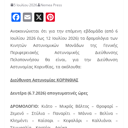
5 Ιουλίου 2026
Nemea Press
F
E
X
Pi
a
m
nt
Ανακοινώνεται ότι για την επόμενη εβδομάδα (από 6
c
ai
er
Ιουλίου 2026 έως 12 Ιουλίου 2026) τα δρομολόγια των
e
l
e
Κινητών Αστυνομικών Μονάδων της Γενικής
b
st
Περιφερειακής Αστυνομικής Διεύθυνσης
o
Πελοποννήσου θα είναι, για την Διεύθυνση
Αστυνομίας Κορινθίας, τα ακόλουθα:
o
k
Διεύθυνση Αστυνομίας ΚΟΡΙΝΘΙΑΣ
Δευτέρα (6.7.2026) απογευματινές ώρες
ΔΡΟΜΟΛΟΓΙΟ:
Κιάτο – Μικρός Βάλτος – Θροφαρί –
Ζεμενό – Στύλια – Παναρίτι – Μάννα – Βελίνα –
Κλημέντι – Καίσαρι – Κεφαλάρι – Καλλιάνοι –
Στυμφαλία – Καρτέρι – Λαύκα