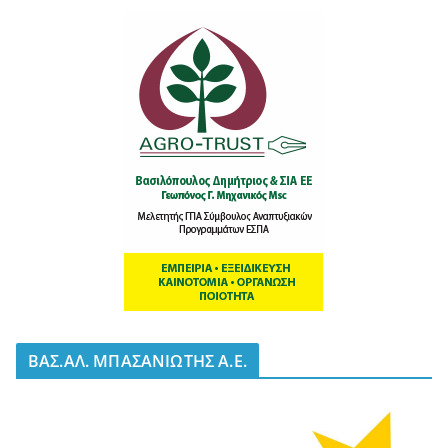
BΑΣ.ΑΛ. ΜΠΑΣΑΝΙΩΤΗΣ Α.Ε.