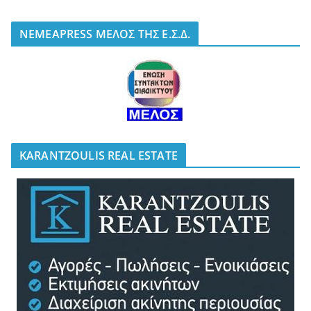
NEMEAPRESS ΜΕΛΟΣ ΤΗΣ Ε.Σ.Δ.
KARANTZOULIS REAL ESTATE