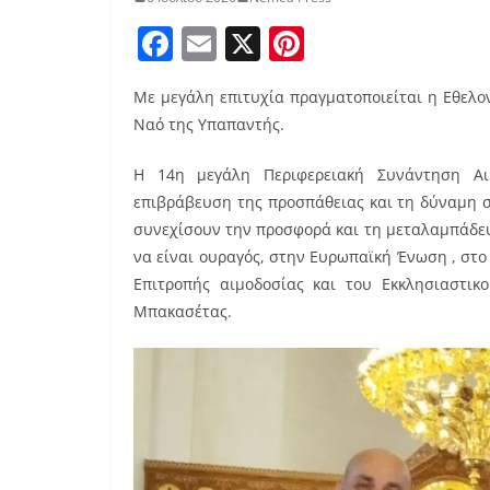
F
E
X
Pi
a
m
nt
Με μεγάλη επιτυχία πραγματοποιείται η Εθελον
c
ai
er
Ναό της Υπαπαντής.
e
l
e
b
st
H 14η μεγάλη Περιφερειακή Συνάντηση Αιμ
επιβράβευση της προσπάθειας και τη δύναμη σ
o
συνεχίσουν την προσφορά και τη μεταλαμπάδευ
o
να είναι ουραγός, στην Ευρωπαϊκή Ένωση , στο
k
Επιτροπής αιμοδοσίας και του Εκκλησιαστικ
Μπακασέτας.