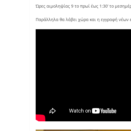
Ώρες αιμοληψίας 9 το πρωί έως 1:30’ το μεσημέρ
Παράλληλα θα λάβει χώρα και η εγγραφή νέων 