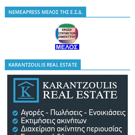
NEMEAPRESS ΜΕΛΟΣ ΤΗΣ Ε.Σ.Δ.
KARANTZOULIS REAL ESTATE