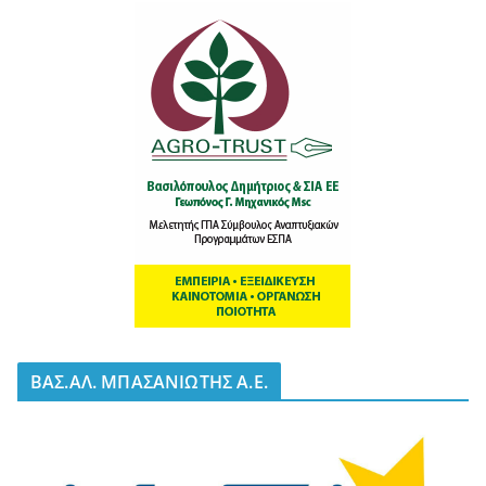
BΑΣ.ΑΛ. ΜΠΑΣΑΝΙΩΤΗΣ Α.Ε.