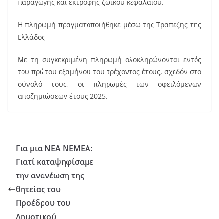
o
παραγωγής και εκτροφής ζωικού κεφαλαίου.
o
Η πληρωμή πραγματοποιήθηκε μέσω της Τραπέζης της
k
Ελλάδος
Mε τη συγκεκριμένη πληρωμή ολοκληρώνονται εντός
του πρώτου εξαμήνου του τρέχοντος έτους, σχεδόν στο
σύνολό τους, οι πληρωμές των οφειλόμενων
αποζημιώσεων έτους 2025.
Για μια ΝΕΑ ΝΕΜΕΑ:
Γιατί καταψηφίσαμε
την ανανέωση της
θητείας του
Προέδρου του
Δημοτικού