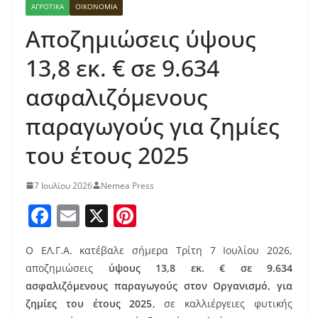
ΑΓΡΟΤΙΚΑ
ΟΙΚΟΝΟΜΙΑ
Αποζημιώσεις ύψους
13,8 εκ. € σε 9.634
ασφαλιζόμενους
παραγωγούς για ζημίες
του έτους 2025
7 Ιουλίου 2026
Nemea Press
F
E
X
Pi
a
m
nt
Ο ΕΛ.Γ.Α. κατέβαλε σήμερα Τρίτη 7 Ιουλίου 2026,
c
ai
er
αποζημιώσεις
ύψους 13,8 εκ. € σε 9.634
e
l
e
ασφαλιζόμενους παραγωγούς στον Οργανισμό, για
b
st
ζημίες του έτους 2025
, σε καλλιέργειες φυτικής