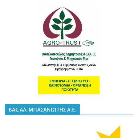
BΑΣ.ΑΛ. ΜΠΑΣΑΝΙΩΤΗΣ Α.Ε.