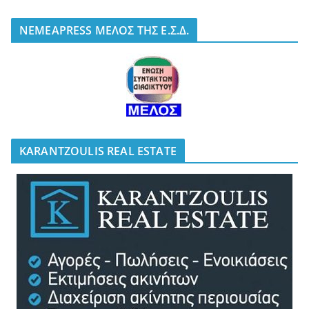
NEMEAPRESS ΜΕΛΟΣ ΤΗΣ Ε.Σ.Δ.
KARANTZOULIS REAL ESTATE