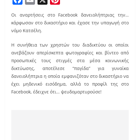
a
m
nt
Οι αναρτήσεις στο Facebook δανειολήπτριας την…
c
ai
er
κάρφωσαν στο δικαστήριο και έχασε την υπαγωγή στο
e
l
e
νόμο Κατσέλη.
b
st
Η συνήθεια των χρηστών του διαδικτύου οι οποίοι
o
ανεβάζουν απερίσκεπτα φωτογραφίες και βίντεο από
o
προσωπικές τους στιγμές στα μέσα κοινωνικής
k
δικτύωσης, αποτέλεσε “παγίδα” για γυναίκα
δανειολήπτρια η οποία εμφανιζόταν στο δικαστήριο να
έχει μηδενικό εισόδημα, αλλά το προφίλ της στο
Facebook, έδειχνε ότι… ψευδομαρτυρούσε!