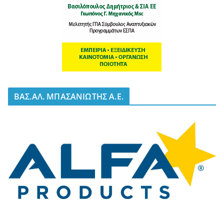
BΑΣ.ΑΛ. ΜΠΑΣΑΝΙΩΤΗΣ Α.Ε.