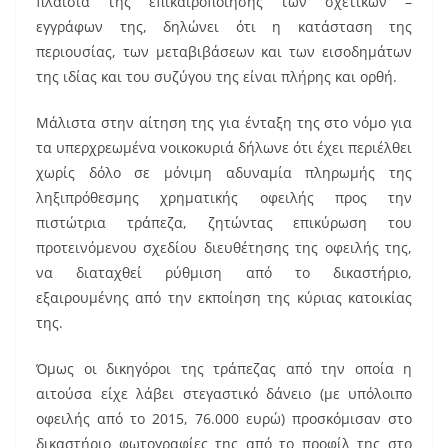
πλαίσια της επικαιροποίησης των σχετικών –
εγγράφων της, δηλώνει ότι η κατάσταση της
περιουσίας, των μεταβιβάσεων και των εισοδημάτων
της ιδίας και του συζύγου της είναι πλήρης και ορθή.
Μάλιστα στην αίτηση της για ένταξη της στο νόμο για
τα υπερχρεωμένα νοικοκυριά δήλωνε ότι έχει περιέλθει
χωρίς δόλο σε μόνιμη αδυναμία πληρωμής της
ληξιπρόθεσμης χρηματικής οφειλής προς την
πιστώτρια τράπεζα, ζητώντας επικύρωση του
προτεινόμενου σχεδίου διευθέτησης της οφειλής της,
να διαταχθεί ρύθμιση από το δικαστήριο,
εξαιρουμένης από την εκποίηση της κύριας κατοικίας
της.
Όμως οι δικηγόροι της τράπεζας από την οποία η
αιτούσα είχε λάβει στεγαστικό δάνειο (με υπόλοιπο
οφειλής από το 2015, 76.000 ευρώ) προσκόμισαν στο
δικαστήριο φωτογραφίες της από το προφίλ της στο