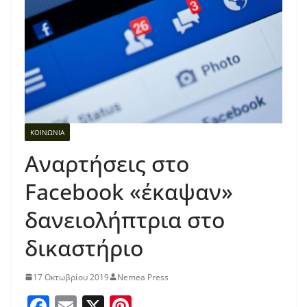
ΚΟΙΝΩΝΙΑ
Αναρτήσεις στο
Facebook «έκαψαν»
δανειολήπτρια στο
δικαστήριο
17 Οκτωβρίου 2019
Nemea Press
F
E
X
Pi