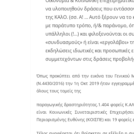
Οικονομία & Κοινωνική Επιχειρηματικ
να υλοποιηθούν δράσεις που εντάσσον
της ΚΑλΟ. (σσ. Α! … Αυτό ξέρουν να το
με παράτυπο τρόπο, ή/& παράνομο, όπ
υπάλληλοι (!…) και φιλοξενούνται οι σ
«συνδυασμούς» ή είναι «εργολάβοι» 
εκδηλώσεις ιδιωτικές και προσωπικές 
συμμετεχόντων στις δράσεις προβολή
Όπως προκύπτει από την εικόνα του Γενικού 
(Ν.4430/2016) την 1η Οκτ 2019 ήταν εγγεγραμ
όλους τους τομείς της
παραγωγικής δραστηριότητας.1.404 φορείς Κ.ΑΛ
είναι Κοινωνικές Συνεταιριστικές Επιχειρήσε
Περιορισμένης Ευθύνης (ΚΟΙΣΠΕ) και 19 φορείς 
Τέλος αναφέρεται ότι βρίσκεται σε εξέλιξη η σ