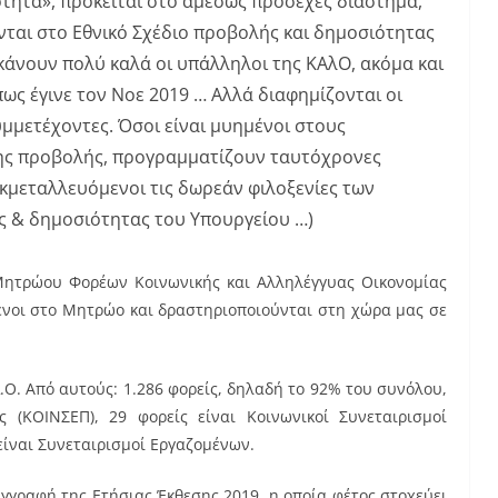
ότητα», πρόκειται στο αμέσως προσεχές διάστημα,
ται στο Εθνικό Σχέδιο προβολής και δημοσιότητας
 κάνουν πολύ καλά οι υπάλληλοι της ΚΑλΟ, ακόμα και
ως έγινε τον Νοε 2019 … Αλλά διαφημίζονται οι
υμμετέχοντες. Όσοι είναι μυημένοι στους
της προβολής, προγραμματίζουν ταυτόχρονες
εκμεταλλευόμενοι τις δωρεάν φιλοξενίες των
ς & δημοσιότητας του Υπουργείου …)
Μητρώου Φορέων Κοινωνικής και Αλληλέγγυας Οικονομίας
μένοι στο Μητρώο και δραστηριοποιούνται στη χώρα μας σε
.Ο. Από αυτούς: 1.286 φορείς, δηλαδή το 92% του συνόλου,
ις (ΚΟΙΝΣΕΠ), 29 φορείς είναι Κοινωνικοί Συνεταιρισμοί
είναι Συνεταιρισμοί Εργαζομένων.
υγγραφή της Ετήσιας Έκθεσης 2019, η οποία φέτος στοχεύει