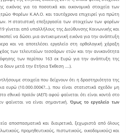
ς εικόνας για τα ποσοτικά και οικονομικά στοιχεία των
ητρώο Φορέων Κ.ΑΛ.Ο. και ταυτόχρονα επιχειρεί για πρώτη
ίων. Η στατιστική επεξεργασία των στοιχείων των φορέων
019 γίνεται από υπαλλήλους της Διεύθυνσης Κοινωνικής και
κοπεί να δώσει μια αντικειμενική εικόνα για την ανάπτυξη
ερα και να αποτελέσει εργαλείο στη ορθολογική χάραξη
το χάος των τελευταίων τεσσάρων ετών και την ανικανότητα
όφησης των περίπου 163 εκ Ευρώ για την ανάπτυξη της
α δουν μετά την Ετήσια Έκθεση ….).
ντλήσουμε στοιχεία που δείχνουν ότι η δραστηριότητα της
α ευρώ (10.000.000€?…), που είναι στατιστικά σχεδόν μη
το εθνικό προϊόν (ΑΕΠ) αφού φαίνεται ότι είναι κοντά στο
ν φαίνεται να είναι σημαντική.
Όμως το εργαλείο των
τεία αποσπασματικά και διαιρετικά, ξεχωριστά από όλους
λωτικούς, προμηθευτικούς, πιστωτικούς, οικοδομικούς) και