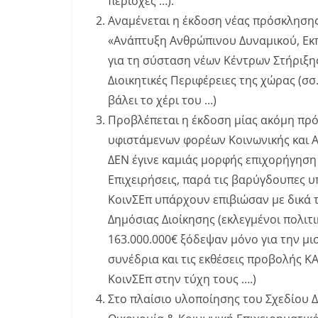
περιοχές …).
Αναμένεται η έκδοση νέας πρόσκληση
«Ανάπτυξη Ανθρώπινου Δυναμικού, Εκπ
για τη σύσταση νέων Κέντρων Στήριξη
Διοικητικές Περιφέρειες της χώρας (σσ
βάλει το χέρι του …)
Προβλέπεται η έκδοση μίας ακόμη πρ
υφιστάμενων φορέων Κοινωνικής και Αλ
ΔΕΝ έγινε καμιάς μορφής επιχορήγηση 
Επιχειρήσεις, παρά τις βαρύγδουπες υ
ΚοινΣΕπ υπάρχουν επιβιώσαν με δικά 
Δημόσιας Διοίκησης (εκλεγμένοι πολιτ
163.000.000€ ξόδεψαν μόνο για την μι
συνέδρια και τις εκθέσεις προβολής Κ
ΚοινΣΕπ στην τύχη τους ….)
Στο πλαίσιο υλοποίησης του Σχεδίου 