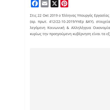
F
E
X
Pi
a
m
nt
Στις 22 Οκτ 2019 ο Έλληνας Υπουργός Εργασία
c
ai
er
(αρ. πρωτ. 412/22-10-2019/ΥπΕρ &ΚΥ), στοιχ
e
l
e
λεγόμενη Κοινωνική & Αλληλέγγυα Οικονομί
b
st
κυρίως την προηγούμενη κυβέρνηση είναι τα εξ
o
o
k