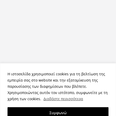
Η ιστοσελίδα χρησιμοποιεί cookies για τη βελτίωση της
εμπειρία σας στο website και την εξατομίκευση της
παρουσίασης των διαφημίσεων που βλέπετε.
Χρησιμοποιώντας αυτόν τον ιστότοπο, συμφωνείτε με τη
Πνευματικά Δικαιώματα © 2026
NemeaPress
. Τα πνευματικά
χρήση των cookies.
Διαβάστε περισσότερα
δικαιώματα προστατεύονται.
Θέμα:
ColorMag
από ThemeGrill. Κατασκευασμένο με
Συμφωνώ
WordPress
.