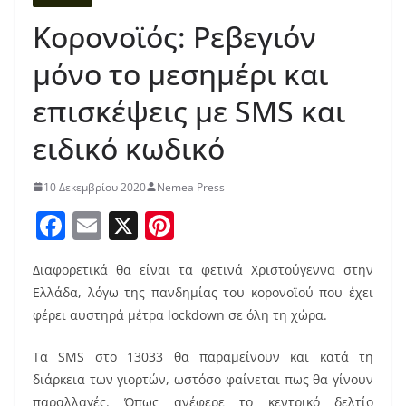
Κορονοϊός: Ρεβεγιόν
μόνο το μεσημέρι και
επισκέψεις με SMS και
ειδικό κωδικό
10 Δεκεμβρίου 2020
Nemea Press
F
E
X
Pi
a
m
nt
Διαφορετικά θα είναι τα φετινά Χριστούγεννα στην
c
ai
er
Ελλάδα, λόγω της πανδημίας του κορονοϊού που έχει
e
l
e
φέρει αυστηρά μέτρα lockdown σε όλη τη χώρα.
b
st
Τα SMS στο 13033 θα παραμείνουν και κατά τη
o
διάρκεια των γιορτών, ωστόσο φαίνεται πως θα γίνουν
o
παραλλαγές. Όπως ανέφερε το κεντρικό δελτίο