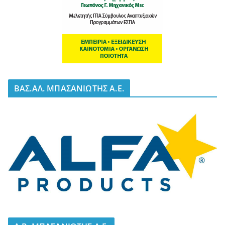
BΑΣ.ΑΛ. ΜΠΑΣΑΝΙΩΤΗΣ Α.Ε.