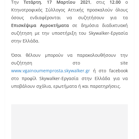
Την
Τετάρτη
,
17 Μαρτίου 2021
, στις
12.00
ο
c
ai
er
Κτηνοτροφικός Σύλλογος Αττικής προσκαλούν όλους
e
l
e
όσους ενδιαφέρονται να συζητήσουν για τα
b
st
Επισκέψιμα Αγροκτήματα
σε δημόσια διαδικτυακή
o
συζήτηση με την υποστήριξη του Skywalker-Εργασία
στην Ελλάδα.
o
k
Όσοι θέλουν μπορούν να παρακολουθήσουν την
συζήτηση στο site
www.vgainoumemprosta.skywalker.gr
ή στο facebook
στο προφίλ Skywalker-Εργασία στην Ελλάδα για να
υποβάλουν σχόλια, ερωτήματα ή και παρατηρήσεις.