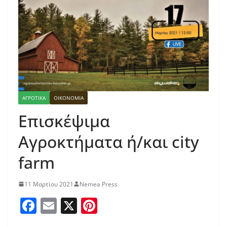
ΑΓΡΟΤΙΚΑ
ΟΙΚΟΝΟΜΙΑ
Επισκέψιμα
Αγροκτήματα ή/και city
farm
11 Μαρτίου 2021
Nemea Press
F
E
X
Pi
a
m
nt