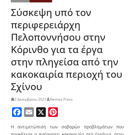
Σύσκεψη υπό τον
περιφερειάρχη
Πελοποννήσου στην
Κόρινθο για τα έργα
στην πληγείσα από την
κακοκαιρία περιοχή του
Σχίνου
2 Δεκεμβρίου 2021
Nemea Press
F
E
X
Pi
a
m
nt
Η αντιμετώπιση των σοβαρών προβλημάτων που
c
ai
er
προκάλεσε η πρόσφατη κακοκαιρία στα Γεράνια, στην