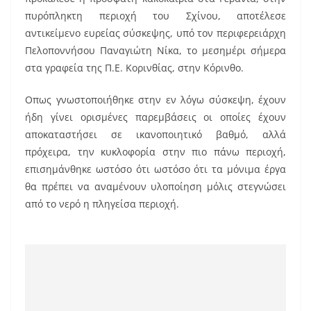
e
l
e
πυρόπληκτη περιοχή του Σχίνου, αποτέλεσε
b
st
αντικείμενο ευρείας σύσκεψης, υπό τον περιφερειάρχη
o
Πελοποννήσου Παναγιώτη Νίκα, το μεσημέρι σήμερα
στα γραφεία της Π.Ε. Κορινθίας, στην Κόρινθο.
o
k
Οπως γνωστοποιήθηκε στην εν λόγω σύσκεψη, έχουν
ήδη γίνει ορισμένες παρεμβάσεις οι οποίες έχουν
αποκαταστήσει σε ικανοποιητικό βαθμό, αλλά
πρόχειρα, την κυκλοφορία στην πιο πάνω περιοχή,
επισημάνθηκε ωστόσο ότι ωστόσο ότι τα μόνιμα έργα
θα πρέπει να αναμένουν υλοποίηση μόλις στεγνώσει
από το νερό η πληγείσα περιοχή.