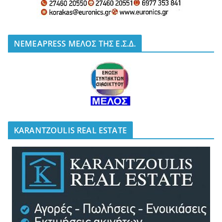
NEMEAPRESS ΜΕΛΟΣ ΤΗΣ Ε.Σ.Δ.
KARANTZOULIS REAL ESTATE