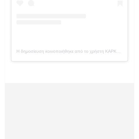
Η δημοσίευση κοινοποιήθηκε από το χρήστη ΚΑΡΚΩΝΗΣ Α. ΑΘΑΝΑΣΙΟΣ (@athanasios_karkonis)