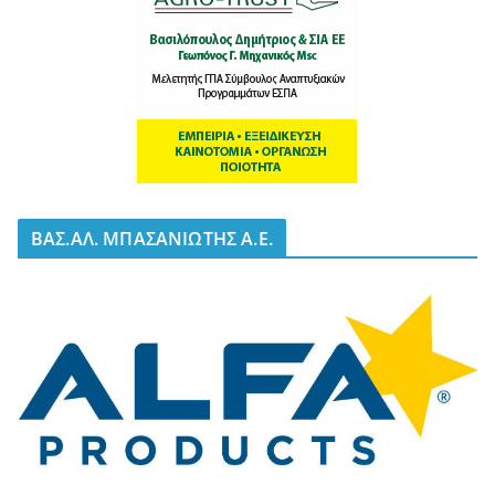
BΑΣ.ΑΛ. ΜΠΑΣΑΝΙΩΤΗΣ Α.Ε.