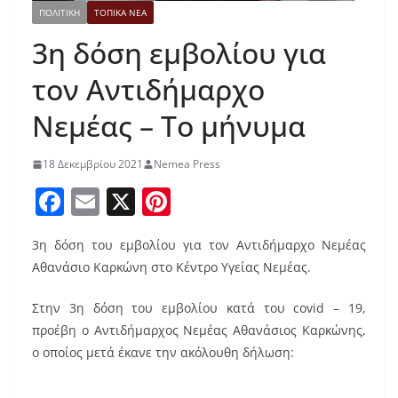
ΠΟΛΙΤΙΚΗ
ΤΟΠΙΚΑ ΝΕΑ
3η δόση εμβολίου για
τον Αντιδήμαρχο
Νεμέας – Το μήνυμα
18 Δεκεμβρίου 2021
Nemea Press
F
E
X
Pi
a
m
nt
3η δόση του εμβολίου για τον Αντιδήμαρχο Νεμέας
c
ai
er
Αθανάσιο Καρκώνη στο Κέντρο Υγείας Νεμέας.
e
l
e
b
st
Στην 3η δόση του εμβολίου κατά του covid – 19,
προέβη ο Αντιδήμαρχος Νεμέας Αθανάσιος Καρκώνης,
o
ο οποίος μετά έκανε την ακόλουθη δήλωση:
o