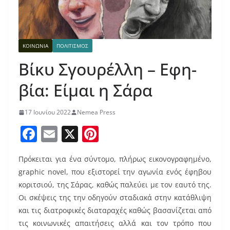
ΚΟΙΝΩΝΙΑ
ΠΟΛΙΤΙΣΜΟΣ
Βίκυ Σγουρέλλη – Εφη-
βία: Είμαι η Σάρα
17 Ιουνίου 2022
Nemea Press
F
E
X
Pi
a
m
nt
Πρόκειται για ένα σύντομο, πλήρως εικονογραφημένο,
c
ai
er
graphic novel, που εξιστορεί την αγωνία ενός έφηβου
e
l
e
κοριτσιού, της Σάρας, καθώς παλεύει με τον εαυτό της.
b
st
Οι σκέψεις της την οδηγούν σταδιακά στην κατάθλιψη
o
και τις διατροφικές διαταραχές καθώς βασανίζεται από
τις κοινωνικές απαιτήσεις αλλά και τον τρόπο που