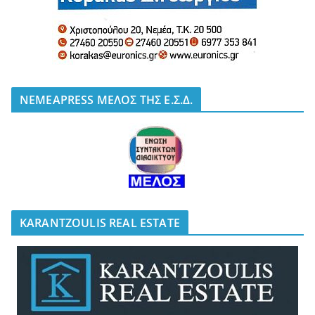
NEMEAPRESS ΜΕΛΟΣ ΤΗΣ Ε.Σ.Δ.
KARANTZOULIS REAL ESTATE