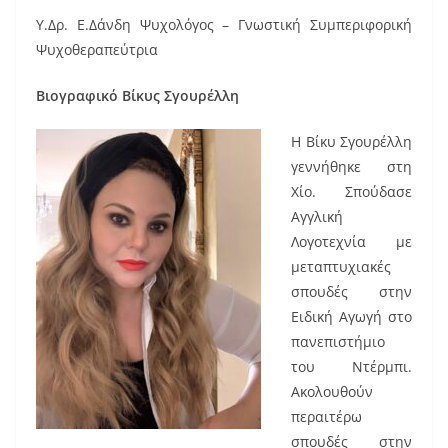
Υ.Δρ. E.Δάνδη Ψυχολόγος – Γνωστική Συμπεριφορική
Ψυχοθεραπεύτρια
Βιογραφικό Βίκυς Σγουρέλλη
Η Βίκυ Σγουρέλλη
γεννήθηκε στη
Χίο. Σπούδασε
Αγγλική
Λογοτεχνία με
μεταπτυχιακές
σπουδές στην
Ειδική Αγωγή στο
πανεπιστήμιο
του Ντέρμπι.
Ακολουθούν
περαιτέρω
σπουδές στην