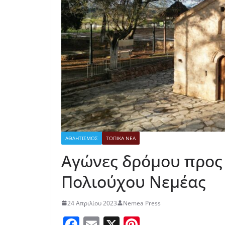
ΑΘΛΗΤΙΣΜΟΣ
ΤΟΠΙΚΑ ΝΕΑ
Αγώνες δρόμου προς 
Πολιούχου Νεμέας
24 Απριλίου 2023
Nemea Press
F
E
X
Pi