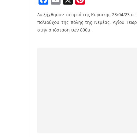
a
m
nt
Διεξήχθησαν το πρωί της Κυριακής 23/04/23 οι
c
ai
er
πολιούχου της πόλης της Νεμέας, Αγίου Γεωρ
e
l
e
στην απόσταση των 800μ .
b
st
o
o
k