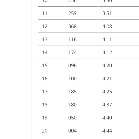
10
236
3.50
11
259
3.51
12
368
4.08
13
116
4.11
14
174
4.12
15
096
4.20
16
100
4.21
17
185
4.25
18
180
4.37
19
050
4.40
20
004
4.44