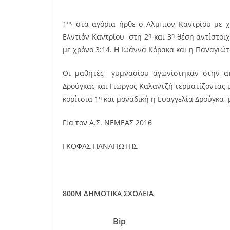
ος
1
στα αγόρια ήρθε ο Αλμπιόν Καντρίου με χ
η
η
Ελντιόν Καντρίου στη 2
και 3
θέση αντίστοιχ
με χρόνο 3:14. Η Ιωάννα Κόρακα και η Παναγιώ
Οι μαθητές γυμνασίου αγωνίστηκαν στην α
Δρούγκας και Γιώργος Καλαντζή τερματίζοντας μ
η
κορίτσια 1
και μοναδική η Ευαγγελία Δρούγκα μ
Για τον Α.Σ. ΝΕΜΕΑΣ 2016
ΓΚΟΦΑΣ ΠΑΝΑΓΙΩΤΗΣ
800Μ ΔΗΜΟΤΙΚΑ ΣΧΟΛΕΙΑ
Bip