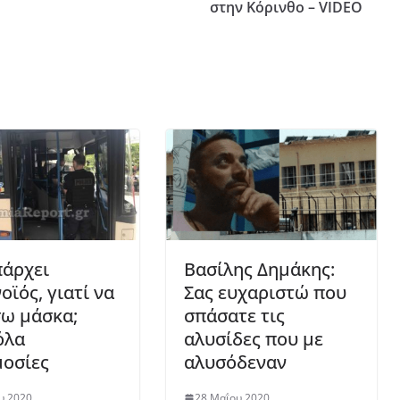
στην Κόρινθο – VIDEO
πάρχει
Βασίλης Δημάκης:
ϊός, γιατί να
Σας ευχαριστώ που
ω μάσκα;
σπάσατε τις
όλα
αλυσίδες που με
οσίες
αλυσόδεναν
υ 2020
28 Μαΐου 2020