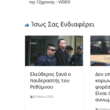
της 12χρονης – VIDEO
Ίσως Σας Ενδιαφέρει
Ελεύθερος ξανά ο
Δεν υ
παιδεραστής του
κορωνο
Ρεθύμνου
φορέσ
Είναι 
29 Μαΐου 2020
συνωμ
29 Μαΐο