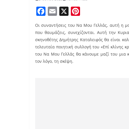
F
E
X
Pi
a
m
nt
Οι συναντήσεις του Να Μου Γελλάς, αυτή η μ
c
ai
er
που θαυμάζεις, συνεχίζονται. Αυτή την Κυρι
e
l
e
σκηνοθέτης Δημήτρης Καταλειφός θα είναι κα
b
st
τελευταία ποιητική συλλογή του «Επί κλίνης κρ
o
του Να Μου Γελλάς θα κάνουμε μαζί του μια κ
τον λόγο, τη σκέψη.
o
k