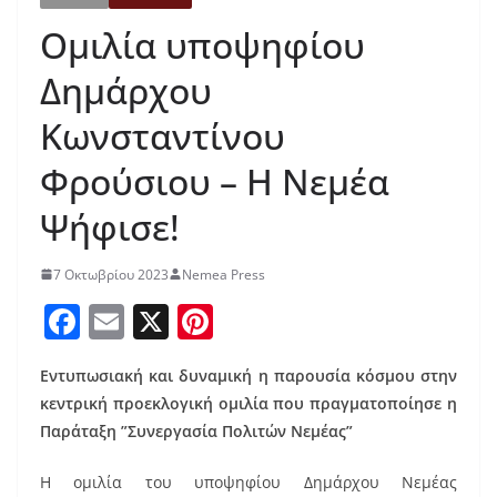
Ομιλία υποψηφίου
Δημάρχου
Κωνσταντίνου
Φρούσιου – Η Νεμέα
Ψήφισε!
7 Οκτωβρίου 2023
Nemea Press
F
E
X
Pi
a
m
nt
Εντυπωσιακή και δυναμική η παρουσία κόσμου στην
c
ai
er
κεντρική προεκλογική ομιλία που πραγματοποίησε η
e
l
e
Παράταξη ”Συνεργασία Πολιτών Νεμέας”
b
st
Η ομιλία του υποψηφίου Δημάρχου Νεμέας