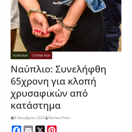
ΚΟΙΝΩΝΙΑ
ΤΟΠΙΚΑ ΝΕΑ
Ναύπλιο: Συνελήφθη
65χρονη για κλοπή
χρυσαφικών από
κατάστημα
8 Οκτωβρίου 2023
Nemea Press
F
E
X
Pi