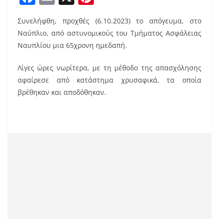
a
m
nt
Συνελήφθη, προχθές (6.10.2023) το απόγευμα, στο
c
ai
er
Ναύπλιο, από αστυνομικούς του Τμήματος Ασφάλειας
e
l
e
Ναυπλίου μια 65χρονη ημεδαπή.
b
st
Λίγες ώρες νωρίτερα, με τη μέθοδο της απασχόλησης
o
αφαίρεσε από κατάστημα χρυσαφικά, τα οποία
o
βρέθηκαν και αποδόθηκαν.
k