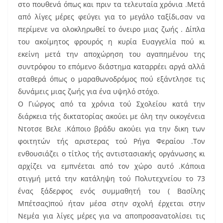
στο πουθενά όπως και πριν τα τελευταία χρόνια .Μετά
από λίγες μέρες φεύγει για το μεγάλο ταξίδι,σαν να
περίμενε να ολοκληρωθεί το όνειρο μιας ζωής . Δίπλα
του ακοίμητος φρουρός η κυρία Ευαγγελία πού κι
εκείνη μετά την αποχώρηση του αγαπημένου της
συντρόφου το επόμενο διάστημα καταρρέει αργά αλλά
σταθερά όπως ο μαραθωνοδρόμος πού εξάντλησε τις
δυνάμεις μιας ζωής για ένα υψηλό στόχο.
Ο Γιώργος από τα χρόνια τού Σχολείου κατά την
διάρκεια τής δικτατορίας ακούει με όλη την οικογένεια
Ντοτσε Βελε .Κάποιο βράδυ ακούει για την δικη των
φοιτητών τής αριστερας τού Ρήγα Φεραίου .Τον
ενθουσιάζει ο τίτλος τής αντιστασιακής οργάνωσης κι
αρχίζει να εμπνέεται από τον χώρο αυτό .Κάποια
στιγμή μετά την κατάληψη τού Πολυτεχνείου το 73
ένας ξάδερφος ενός συμμαθητή του ( Βασίλης
Μπέτσας)πού ήταν μέσα στην σχολή έρχεται στην
Νεμέα για λίγες μέρες για να αποπροσανατολίσει τις