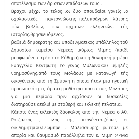
αποτέλεσμα των άριστων επιδόσεων τους .
Βράχοι μέχρι το τέλος ,οι δύο σπουδαίοι γονείς ,ο
σχολαστικός , παντογνώστης πολυπράγμων ,λάτρης
τών βιβλίων, των αρχαίων ελληνικών, τής
ιστορίας,θρησκευόμενος,
βαθειά δημοκράτης και υποδειγματικός υπάλληλος τού
Δημοσίου ταμείου Νεμέας ,κύριος Μίμης (παιδί
μορφωμένου ιερέα στα Κύθηρα),και η δυναμική μητέρα
Ευαγγελία Κεντρωτη το γενος Μυλωνακου υψηλής
νοημοσύνης,από τους Μολάους με καταγωγή τής
οικογένειας από τη Σμύρνη η οποία ήταν μια ηγετική
προσωπικότητα, άριστη μοδίστρα που στους Μολάους
για μια περίοδο πριν αρχίσουν οι δυσκολίες
διατηρούσε ατελιέ με σταθερή και εκλεκτή πελατεία.
Κάποτε ένας εκλεκτός δάσκαλος από την Νεμέα ο Αθ.
Ροτζιωκος , φιλος τής οικογένειας(όπως οι
οικ.Δημητριου,Γεωμπρε , Μαλισσιωρη) ρώτησε με
απορία και θαυμασμό παράλληλα τον κ. Μιμη :<<Μα