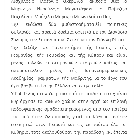
Αισχύλος,ο Πλάτων,ο Κικέρων,ο Τάκιτος,ο Βίκο ,ο
Μπρεχτ,ο Νερούδα,ο Μαγιακόφσκι ,ο Παβέζε,ο
Παζολίνι,ο Μούζιλ,ο Μπροχ,ο Μπωντλαίρ,ο Πας .
Έχει εκδώσει δύο μυθιστορήματα,έξι ποιητικές
συλλογές, και αρκετά δοκίμια σχετικά με τον Διονύσιο
Σολωμό, την Επτανησιακή Σχολή και τον Γιάννη Ρίτσο.
Έχει διδάξει σε Πανεπιστήμια τής Ιταλίας , τής
Γερμανίας, τής Τουρκίας και τής Κύπρου και είναι
μέλος πολλών επιστημονικών εταιρειών καθώς και
αντεπιστέλλον μέλος τής Ισπανοαμερικανικης
Ακαδημίας Γραμμάτων τής Μαδρίτης.Για το έργο του
έχει βραβευτεί στην Ελλάδα και στην Ιταλία.
Υ.Γ 4 Τέλος στην ζωή του από τα παιδικά του χρόνια
κυριάρχησε το κόκκινο χρώμα στην αρχή ως επιλογή
ποδοσφαιρικής ομάδας(επηρεασμένος από τον πατέρα
του πού ήταν Ολυμπιακός γιατί τα Κύθηρα ανήκαν
διοικητικά στον Πειραιά και ως εκ τούτου όλοι οι
Κυθηριοι τότε ακολουθούσαν την παράδοση ,)κι έπειτα