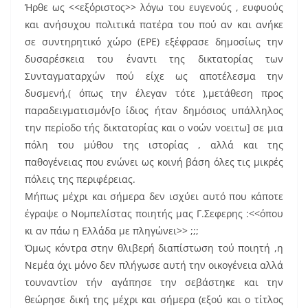
Ήρθε ως <<εξόριστος>> λόγω του ευγενούς , ευφυούς
και ανήσυχου πολιτικά πατέρα του πού αν και ανήκε
σε συντηρητικό χώρο (ΕΡΕ) εξέφρασε δημοσίως την
δυσαρέσκεια του έναντι της δικτατορίας των
Συνταγματαρχών πού είχε ως αποτέλεσμα την
δυσμενή,( όπως την έλεγαν τότε ),μετάθεση προς
παραδειγματισμόν[ο ίδιος ήταν δημόσιος υπάλληλος
την περίοδο τής δικτατορίας και ο νοών νοειτω] σε μια
πόλη του μύθου της ιστορίας , αλλά και της
παθογένειας που ενώνει ως κοινή βάση όλες τις μικρές
πόλεις της περιφέρειας.
Μήπως μέχρι και σήμερα δεν ισχύει αυτό που κάποτε
έγραψε ο Νομπελίστας ποιητής μας Γ.Σεφερης :<<όπου
κι αν πάω η Ελλάδα με πληγώνει>> ;;;
Όμως κόντρα στην θλιβερή διαπίστωση τού ποιητή ,η
Νεμέα όχι μόνο δεν πλήγωσε αυτή την οικογένεια αλλά
τουναντίον τήν αγάπησε την σεβάστηκε και την
θεώρησε δική της μέχρι και σήμερα (εξού και ο τίτλος