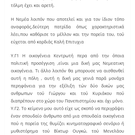
τόλμη έχει και αρετή.
Η Νεμέα λοιπόν που αποτελεί και για τον ίδιον τόπο
αναφοράς,δεύτερη πατρίδα όπως χαρακτηριστικά
λέει,που καθόρισε το μέλλον και την πορεία του, τού
εύχεται από καρδιάς Καλή Επιτυχια
Υ.Γ1 Η οικογένεια Κεντρωτή περα από την όποια
πολιτική προσέγγιση ,είναι μια δική μας Νεμεατικη
οικογένεια. Τι άλλο λοιπόν θα μπορουσε να αισθανθεί
αυτή η πόλη , αυτή η δική μας γενιά παρά μονάχα
περηφάνεια για την εξέλιξη τών δύο δικών μας
ανθρωπων τού Γιώργου και τού Κυριάκου πού
διαπρέπουν στο χώρο του Πανεπιστημίου και όχι μόνο.
Υ.Γ2. Το κείμενο μου αυτό είχε ως σκοπό να περιγράψει
έναν σπουδαίο άνθρωπο από μια σπουδαία οικογένεια
πού η πορεία της θυμίζει κινηματογραφικό σενάριο ή
μυθιστόρημα τού Βίκτωρ Ουγκώ, τού Μενελάου