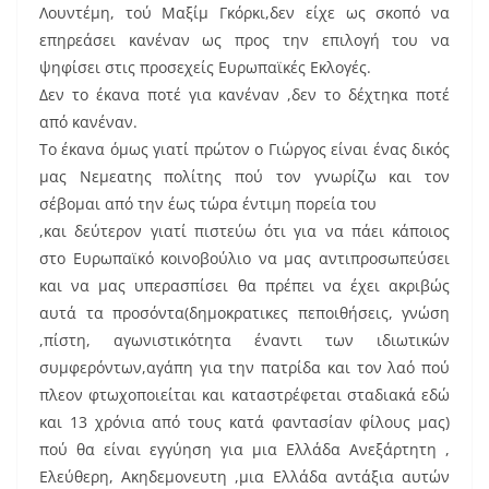
Λουντέμη, τού Μαξίμ Γκόρκι,δεν είχε ως σκοπό να
επηρεάσει κανέναν ως προς την επιλογή του να
ψηφίσει στις προσεχείς Ευρωπαϊκές Εκλογές.
Δεν το έκανα ποτέ για κανέναν ,δεν το δέχτηκα ποτέ
από κανέναν.
Το έκανα όμως γιατί πρώτον ο Γιώργος είναι ένας δικός
μας Νεμεατης πολίτης πού τον γνωρίζω και τον
σέβομαι από την έως τώρα έντιμη πορεία του
,και δεύτερον γιατί πιστεύω ότι για να πάει κάποιος
στο Ευρωπαϊκό κοινοβούλιο να μας αντιπροσωπεύσει
και να μας υπερασπίσει θα πρέπει να έχει ακριβώς
αυτά τα προσόντα(δημοκρατικες πεποιθήσεις, γνώση
,πίστη, αγωνιστικότητα έναντι των ιδιωτικών
συμφερόντων,αγάπη για την πατρίδα και τον λαό πού
πλεον φτωχοποιείται και καταστρέφεται σταδιακά εδώ
και 13 χρόνια από τους κατά φαντασίαν φίλους μας)
πού θα είναι εγγύηση για μια Ελλάδα Ανεξάρτητη ,
Ελεύθερη, Ακηδεμονευτη ,μια Ελλάδα αντάξια αυτών