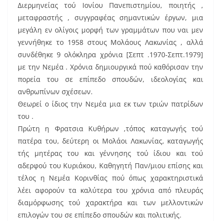
e
l
e
Διερμηνείας τού Ιονίου Πανεπιστημίου, ποιητής ,
b
st
μεταφραστής , συγγραφέας σημαντικών έργων, μια
o
μεγάλη εν ολίγοις μορφή των γραμμάτων που ναι μεν
γεννήθηκε το 1958 στους Μολάους Λακωνίας , αλλά
o
συνδέθηκε 9 ολόκληρα χρόνια [Σεπτ .1970-Σεπτ.1979]
k
με την Νεμέα . Χρόνια δημιουργικά πού καθόρισαν την
πορεία του σε επίπεδο σπουδών, ιδεολογίας και
ανθρωπίνων σχέσεων.
Θεωρεί ο ίδιος την Νεμέα μια εκ των τριών πατρίδων
του .
Πρώτη η Φρατσια Κυθήρων ,τόπος καταγωγής τού
πατέρα του, δεύτερη οι Μολάοι Λακωνίας, καταγωγής
τής μητέρας του και γέννησης τού ίδιου και τού
αδερφού του Κυριάκου, Καθηγητή Παν/μιου επίσης και
τέλος η Νεμέα Κορινθίας πού όπως χαρακτηριστικά
λέει αφορούν τα καλύτερα του χρόνια από πλευράς
διαμόρφωσης τού χαρακτήρα και των μελλοντικών
επιλογών του σε επίπεδο σπουδών και πολιτικής.