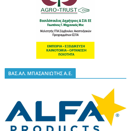
BΑΣ.ΑΛ. ΜΠΑΣΑΝΙΩΤΗΣ Α.Ε.