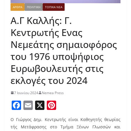
ΑΡΘΡΑ
ΠΟΛΙΤΙΚΗ
ΤΟΠΙΚΑ ΝΕΑ
Α.Γ Καλλής: Γ.
Κεντρωτής Ενας
Νεμεάτης σημαιοφόρος
του 1976 υποψήφιος
Ευρωβουλευτής στις
εκλογές του 2024
7 Ιουνίου 2024
Nemea Press
F
E
X
Pi
a
m
nt
Ο Γιώργος Δημ. Κεντρωτής είναι Καθηγητής θεωρίας
c
ai
er
τής Μετάφρασης στο Τμήμα Ξένων Γλωσσών και