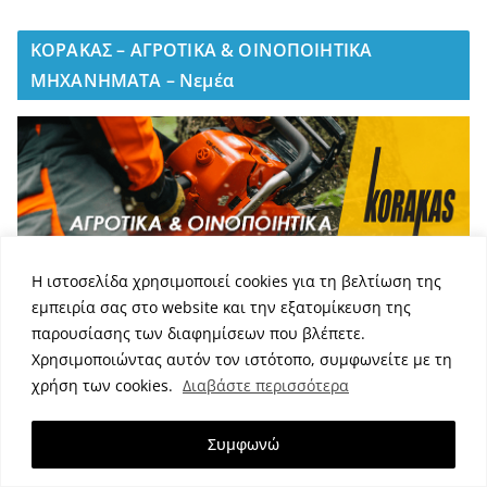
ΚΟΡΑΚΑΣ – ΑΓΡΟΤΙΚΑ & ΟΙΝΟΠΟΙΗΤΙΚΑ
ΜΗΧΑΝΗΜΑΤΑ – Νεμέα
Η ιστοσελίδα χρησιμοποιεί cookies για τη βελτίωση της
εμπειρία σας στο website και την εξατομίκευση της
παρουσίασης των διαφημίσεων που βλέπετε.
ΚΤΕΟ Πιτσάκης
Χρησιμοποιώντας αυτόν τον ιστότοπο, συμφωνείτε με τη
χρήση των cookies.
Διαβάστε περισσότερα
Συμφωνώ