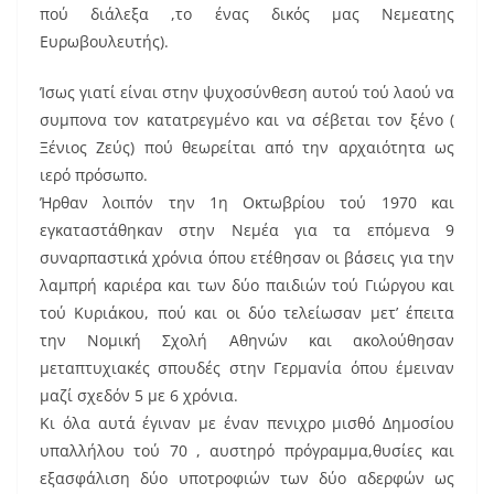
πού διάλεξα ,το ένας δικός μας Νεμεατης
Ευρωβουλευτής).
Ίσως γιατί είναι στην ψυχοσύνθεση αυτού τού λαού να
συμπονα τον κατατρεγμένο και να σέβεται τον ξένο (
Ξένιος Ζεύς) πού θεωρείται από την αρχαιότητα ως
ιερό πρόσωπο.
Ήρθαν λοιπόν την 1η Οκτωβρίου τού 1970 και
εγκαταστάθηκαν στην Νεμέα για τα επόμενα 9
συναρπαστικά χρόνια όπου ετέθησαν οι βάσεις για την
λαμπρή καριέρα και των δύο παιδιών τού Γιώργου και
τού Κυριάκου, πού και οι δύο τελείωσαν μετ’ έπειτα
την Νομική Σχολή Αθηνών και ακολούθησαν
μεταπτυχιακές σπουδές στην Γερμανία όπου έμειναν
μαζί σχεδόν 5 με 6 χρόνια.
Κι όλα αυτά έγιναν με έναν πενιχρο μισθό Δημοσίου
υπαλλήλου τού 70 , αυστηρό πρόγραμμα,θυσίες και
εξασφάλιση δύο υποτροφιών των δύο αδερφών ως