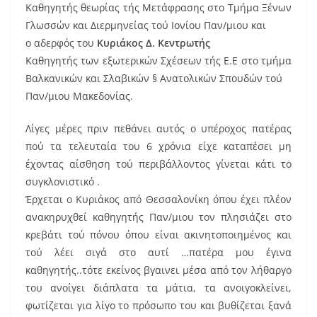
Καθηγητής θεωρίας τής Μετάφρασης στο Τμήμα Ξένων
Γλωσσών και Διερμηνείας τού Ιονίου Παν/μιου και
ο αδερφός του
Κυριάκος Δ. Κεντρωτής
Καθηγητής των εξωτερικών Σχέσεων τής Ε.Ε στο τμήμα
Βαλκανικών και Σλαβικών § Ανατολικών Σπουδών τού
Παν/μιου Μακεδονίας.
Λίγες μέρες πριν πεθάνει αυτός ο υπέροχος πατέρας
πού τα τελευταία του 6 χρόνια είχε καταπέσει μη
έχοντας αίσθηση τού περιβάλλοντος γίνεται κάτι το
συγκλονιστικό .
Έρχεται ο Κυριάκος από Θεσσαλονίκη όπου έχει πλέον
ανακηρυχθεί καθηγητής Παν/μιου τον πλησιάζει στο
κρεβάτι τού πόνου όπου είναι ακινητοποιημένος και
τού λέει σιγά στο αυτί …πατέρα μου έγινα
καθηγητής..τότε εκείνος βγαινει μέσα από τον λήθαργο
του ανοίγει διάπλατα τα μάτια, τα ανοιγοκλείνει,
φωτίζεται για λίγο το πρόσωπο του και βυθίζεται ξανά