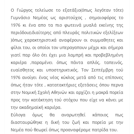
Ο Γιώργος τελείωσε το εξατάξιο(όπως λεγόταν τότε)
Γυμνάσιο Νεμέας ως αριστούχος , σημαιοφόρος το
1976 κι ένα απο τα πιο φωτεινά μυαλά εκείνης της
περιόδου(ιδιαίτερης από πλευράς πολιτικών εξελίξεων
)όπως χαρακτηριστικά αναφέρουν οι συμμαθητες και
φίλοι του, οι οποίοι τον υπεραγαπουν μέχρι και σήμερα
γιατί παρ όλο ότι έχει μια λαμπρή και προβεβλημένη
καριέρα ,παραμένει όπως πάντα απλός, ταπεινός,
ευαίσθητος και υποστηρικτικός. Τον Σεπτέμβρη τού
1976 ανοίγει ένας νέος κύκλος μετά από τις επίπονες
όπως ήταν τότε , κατατακτήριες εξετάσεις όπου περνα
στην Νομική Σχολή Αθηνών και αρχίζει η μακρά πορεία
προς την κατάκτηση τού στόχου που είχε να κάνει με
την ακαδημαϊκή καριέρα.
Εύλογα όμως θα αναρωτηθεί κάποιος πως
διασταυρώθηκε η δική του ζωή και πορεία με την
Νεμέα πού θεωρεί όπως προαναφέραμε πατρίδα του.