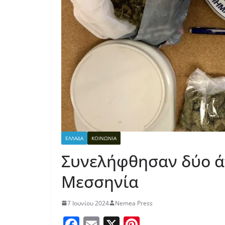
ΕΛΛΑΔΑ
ΚΟΙΝΩΝΙΑ
Συνελήφθησαν δύο ά
Μεσσηνία
7 Ιουνίου 2024
Nemea Press
F
E
X
Pi