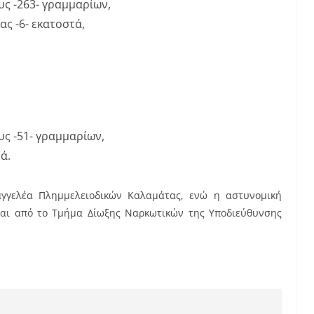
ς -263- γραμμαρίων,
ας -6- εκατοστά,
ς -51- γραμμαρίων,
ά.
αγγελέα Πλημμελειοδικών Καλαμάτας, ενώ η αστυνομική
νται από το Τμήμα Δίωξης Ναρκωτικών της Υποδιεύθυνσης