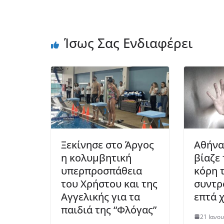
Ίσως Σας Ενδιαφέρει
Ξεκίνησε στο Άργος
Αθήνα
η κολυμβητική
βίαζε
υπερπροσπάθεια
κόρη 
του Χρήστου και της
συντρ
Αγγελικής για τα
επτά 
παιδιά της “Φλόγας”
21 Ιανο