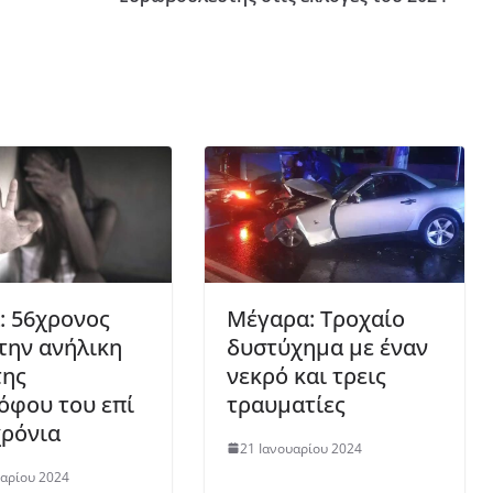
: 56χρονος
Μέγαρα: Τροχαίο
 την ανήλικη
δυστύχημα με έναν
της
νεκρό και τρεις
όφου του επί
τραυματίες
χρόνια
21 Ιανουαρίου 2024
υαρίου 2024