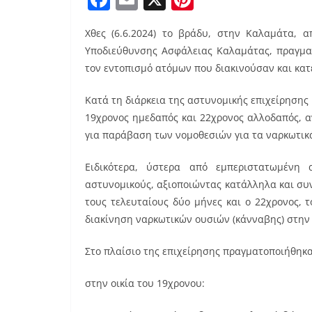
a
m
nt
Χθες (6.6.2024) το βράδυ, στην Καλαμάτα, 
c
ai
er
Υποδιεύθυνσης Ασφάλειας Καλαμάτας, πραγμα
e
l
e
τον εντοπισμό ατόμων που διακινούσαν και κατ
b
st
Κατά τη διάρκεια της αστυνομικής επιχείρηση
o
19χρονος ημεδαπός και 22χρονος αλλοδαπός, α
o
για παράβαση των νομοθεσιών για τα ναρκωτικά
k
Ειδικότερα, ύστερα από εμπεριστατωμένη
αστυνομικούς, αξιοποιώντας κατάλληλα και συν
τους τελευταίους δύο μήνες και ο 22χρονος, 
διακίνηση ναρκωτικών ουσιών (κάνναβης) στην
Στο πλαίσιο της επιχείρησης πραγματοποιήθηκα
στην οικία του 19χρονου: