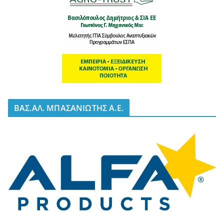
BΑΣ.ΑΛ. ΜΠΑΣΑΝΙΩΤΗΣ Α.Ε.