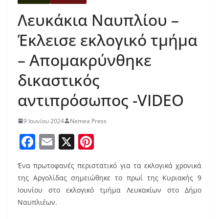
Λευκάκια Ναυπλίου –
Έκλεισε εκλογικό τμήμα
– Απομακρύνθηκε
δικαστικός
αντιπρόσωπος -VIDEO
9 Ιουνίου 2024
Nemea Press
F
E
X
Pi
a
m
nt
Ένα πρωτοφανές περιστατικό για τα εκλογικά χρονικά
c
ai
er
της Αργολίδας σημειώθηκε το πρωί της Κυριακής 9
e
l
e
Ιουνίου στο εκλογικό τμήμα Λευκακίων στο Δήμο
b
st
Ναυπλιέων.