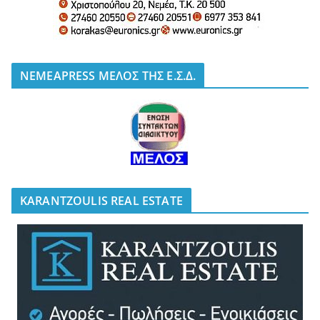
NEMEAPRESS ΜΕΛΟΣ ΤΗΣ Ε.Σ.Δ.
KARANTZOULIS REAL ESTATE