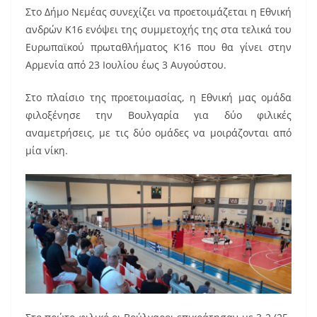
Στο Δήμο Νεμέας συνεχίζει να προετοιμάζεται η Εθνική
c
ai
er
ανδρών Κ16 ενόψει της συμμετοχής της στα τελικά του
e
l
e
Ευρωπαϊκού πρωταθλήματος Κ16 που θα γίνει στην
b
st
Αρμενία από 23 Ιουλίου έως 3 Αυγούστου.
o
Στο πλαίσιο της προετοιμασίας, η Εθνική μας ομάδα
o
φιλοξένησε την Βουλγαρία για δύο φιλικές
k
αναμετρήσεις, με τις δύο ομάδες να μοιράζονται από
μία νίκη.