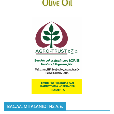
BΑΣ.ΑΛ. ΜΠΑΣΑΝΙΩΤΗΣ Α.Ε.