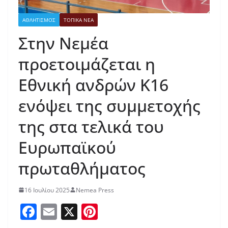
ΑΘΛΗΤΙΣΜΟΣ
ΤΟΠΙΚΑ ΝΕΑ
Στην Νεμέα
προετοιμάζεται η
Εθνική ανδρών Κ16
ενόψει της συμμετοχής
της στα τελικά του
Ευρωπαϊκού
πρωταθλήματος
16 Ιουλίου 2025
Nemea Press
F
E
X
Pi
a
m
nt