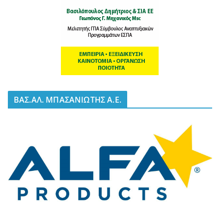
BΑΣ.ΑΛ. ΜΠΑΣΑΝΙΩΤΗΣ Α.Ε.