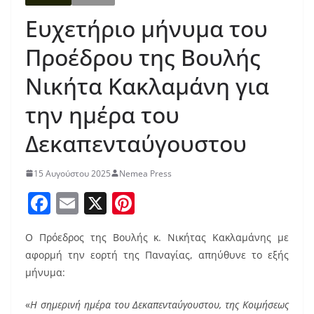
Ευχετήριο μήνυμα του
Προέδρου της Βουλής
Νικήτα Κακλαμάνη για
την ημέρα του
Δεκαπενταύγουστου
15 Αυγούστου 2025
Nemea Press
F
E
X
Pi
a
m
nt
Ο Πρόεδρος της Βουλής κ. Νικήτας Κακλαμάνης με
c
ai
er
αφορμή την εορτή της Παναγίας, απηύθυνε το εξής
e
l
e
μήνυμα:
b
st
«
Η σημερινή ημέρα του Δεκαπενταύγουστου, της Κοιμήσεως