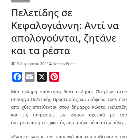
Πελετίδης σε
Κεφαλογιάννη: Αντί να
απολογούνται, ζητάνε
και τα ρέστα
15 Αυγούστου 2025
Nemea Press
F
E
X
Pi
a
m
nt
Μια σκληρή απάντηση δίνει ο Δήμος Πατρέων στον
c
ai
er
υπουργό Πολιτικής Προστασίας και διάφορα τρολ που
e
l
e
από χθες επιτίθενται στον δήμαρχο Κώστα Πελετίδη
b
st
και τις υπηρεσίες του δήμου σχετικά με την
o
αντιμετώπιση της φωτιάς που μπήκε μέσα στην πόλη.
o
«Ενημερώνουμε τον υπουργό και την κυβέρνηση του