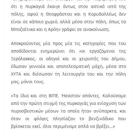
k
ότι η πυρκαγιά έκαιγε όντως στον αστικό ιστό της
πόλης, αφού η Θεοφράστου και η Κορυδαλλέως δεν
είναι σε κάποιο χωριό, αλλά μέσα στην πόλη, όπως τα
Μποζαΐτικα και η Αρόη» γράφει σε ανακοίνωση.
Αποκρούοντας μία προς μία τις κατηγορίες που του
αποδίδονται ενημερώνει ότι «οι εργαζόμενοι της
Ξερόλακκας, οι οδηγοί και οι χειριστές του Δήμου,
έδωσαν γενναία και αποτελεσματική μάχη, μέσα στο
ΧΥΤΑ και διέσωσαν τη λειτουργία του και την πόλη
μας, μόνοι τους.
»Τα ίδια και στη ΒΙΠΕ. Ήσασταν απόντες. Καλούσαμε
από την πρώτη στιγμή της πυρκαγιάς για ενίσχυση των
πυροσβεστικών μέσων τα οποία ήταν ανύπαρκτα, και
όταν οι φλόγες πλησίαζαν το βενζινάδικο που
βρίσκεται εκεί, όλοι περιμέναμε απλά να βρέξει…»