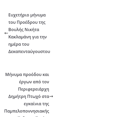
Ευχετήριο μήνυμα
του Προέδρου της
Βουλής Νικήτα
Κακλαμάνη για την
ημέρα του
Δεκαπενταύγουστου
Μήνυμα προόδου και
έργων από τον
Περιφερειάρχη
Δημήτρη Πτωχό στα
εγκαίνια της
Παμπελοποννησιακής